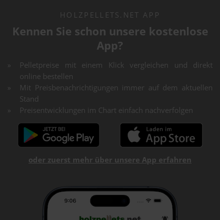
HOLZPELLETS.NET APP
Kennen Sie schon unsere kostenlose
App?
Pelletpreise mit einem Klick vergleichen und direkt
online bestellen
Mit Preisbenachrichtigungen immer auf dem aktuellen
Stand
Preisentwicklungen im Chart einfach nachverfolgen
oder zuerst mehr über unsere App erfahren