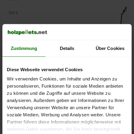
500 €
450 €
400 €
Zustimmung
Details
Über Cookies
350 €
300 €
Diese Webseite verwendet Cookies
Wir verwenden Cookies, um Inhalte und Anzeigen zu
250 €
personalisieren, Funktionen für soziale Medien anbieten
September
Januar
Mai
2025
2026
2026
zu können und die Zugriffe auf unsere Website zu
analysieren. Außerdem geben wir Informationen zu Ihrer
lose Ware
Sackware
Verwendung unserer Website an unsere Partner für
Die aktuelle Preisentwicklung für Holzpellets in Deutschland
soziale Medien, Werbung und Analysen weiter. Unsere
können Sie jederzeit auf unserer
Pelletspreise
-Seite
Partner führen diese Informationen möglicherweise mit
nachvollziehen.
weiteren Daten zusammen, die Sie ihnen bereitgestellt