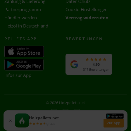
Zahlung & Lieferung
Datenschutz
Partnerprogramm
Cookie-Einstellungen
Händler werden
Vertrag widerrufen
Heizöl in Deutschland
PELLETS APP
BEWERTUNGEN
4,90
317 Bewertungen
Infos zur App
© 2026 Holzpellets.net
Facebook
Instagram
WhatsApp
Holzpellets.net
×
Zur App
★★★★★
★★★★★
gratis