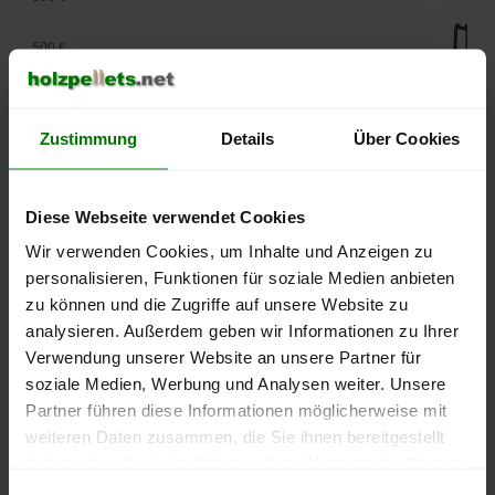
500 €
450 €
Zustimmung
Details
Über Cookies
400 €
350 €
Diese Webseite verwendet Cookies
Wir verwenden Cookies, um Inhalte und Anzeigen zu
300 €
personalisieren, Funktionen für soziale Medien anbieten
250 €
zu können und die Zugriffe auf unsere Website zu
September
Januar
Mai
analysieren. Außerdem geben wir Informationen zu Ihrer
2025
2026
2026
Verwendung unserer Website an unsere Partner für
lose Ware
Sackware
soziale Medien, Werbung und Analysen weiter. Unsere
Die aktuelle Preisentwicklung für Holzpellets in Deutschland
Partner führen diese Informationen möglicherweise mit
können Sie jederzeit auf unserer
Pelletspreise
-Seite
weiteren Daten zusammen, die Sie ihnen bereitgestellt
nachvollziehen.
haben oder die sie im Rahmen Ihrer Nutzung der Dienste
gesammelt haben.