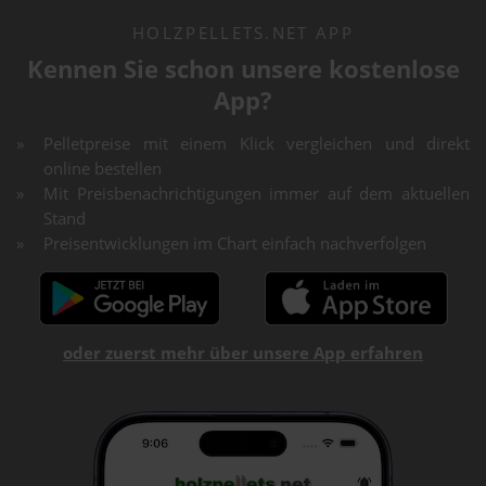
HOLZPELLETS.NET APP
Kennen Sie schon unsere kostenlose
App?
Pelletpreise mit einem Klick vergleichen und direkt
online bestellen
Mit Preisbenachrichtigungen immer auf dem aktuellen
Stand
Preisentwicklungen im Chart einfach nachverfolgen
oder zuerst mehr über unsere App erfahren