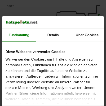
450 €
400 €
350 €
Zustimmung
Details
Über Cookies
300 €
Diese Webseite verwendet Cookies
250 €
Wir verwenden Cookies, um Inhalte und Anzeigen zu
September
Januar
Mai
personalisieren, Funktionen für soziale Medien anbieten
2025
2026
2026
zu können und die Zugriffe auf unsere Website zu
lose Ware
Sackware
analysieren. Außerdem geben wir Informationen zu Ihrer
Die aktuelle Preisentwicklung für Holzpellets in Deutschland
Verwendung unserer Website an unsere Partner für
können Sie jederzeit auf unserer
Pelletspreise
-Seite
soziale Medien, Werbung und Analysen weiter. Unsere
nachvollziehen.
Partner führen diese Informationen möglicherweise mit
weiteren Daten zusammen, die Sie ihnen bereitgestellt
haben oder die sie im Rahmen Ihrer Nutzung der Dienste