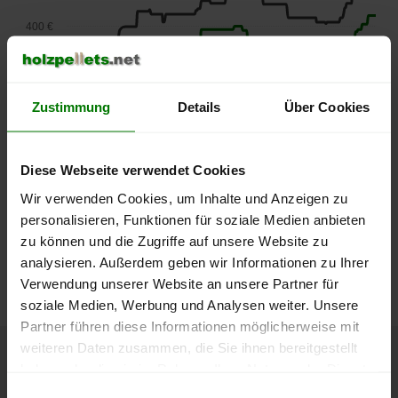
400 €
350 €
Zustimmung
Details
Über Cookies
300 €
250 €
September
Januar
Mai
Diese Webseite verwendet Cookies
2025
2026
2026
Wir verwenden Cookies, um Inhalte und Anzeigen zu
lose Ware
Sackware
personalisieren, Funktionen für soziale Medien anbieten
Die aktuelle Preisentwicklung für Holzpellets in Deutschland
zu können und die Zugriffe auf unsere Website zu
können Sie jederzeit auf unserer
Pelletspreise
-Seite
analysieren. Außerdem geben wir Informationen zu Ihrer
nachvollziehen.
Verwendung unserer Website an unsere Partner für
soziale Medien, Werbung und Analysen weiter. Unsere
Partner führen diese Informationen möglicherweise mit
weiteren Daten zusammen, die Sie ihnen bereitgestellt
haben oder die sie im Rahmen Ihrer Nutzung der Dienste
Höchst- und Tiefststände der
gesammelt haben.
Einwilligungsauswahl