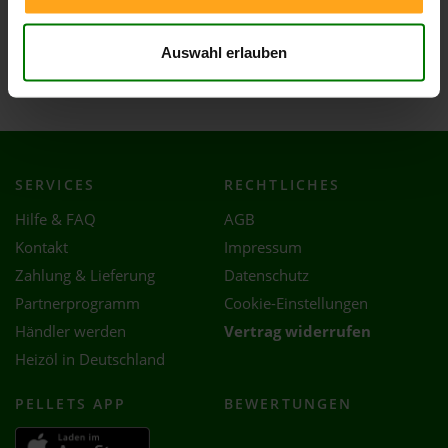
Unterdietfurt
Wittibreut
Auswahl erlauben
Wurmannsquick
SERVICES
RECHTLICHES
Hilfe & FAQ
AGB
Kontakt
Impressum
Zahlung & Lieferung
Datenschutz
Partnerprogramm
Cookie-Einstellungen
Händler werden
Vertrag widerrufen
Heizöl in Deutschland
PELLETS APP
BEWERTUNGEN