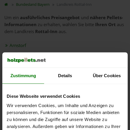
Bundesland
Bayern
Landkreis Rottal-Inn
Um ein
ausführliches Preisangebot
und
nähere Pellets-
Informationen
zu erhalten, wählen Sie bitte
Ihren Ort
aus
dem Landkreis
Rottal-Inn
aus.
Arnstorf
Bad Birnbach
Bayerbach
Dietersburg
Zustimmung
Details
Über Cookies
Eggenfelden
Egglham
Diese Webseite verwendet Cookies
Ering
Wir verwenden Cookies, um Inhalte und Anzeigen zu
Gangkofen
personalisieren, Funktionen für soziale Medien anbieten
Geratskirchen
zu können und die Zugriffe auf unsere Website zu
Hebertsfelden
analysieren. Außerdem geben wir Informationen zu Ihrer