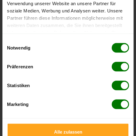
Johanniskirchen
Verwendung unserer Website an unsere Partner für
soziale Medien, Werbung und Analysen weiter. Unsere
Julbach
Partner führen diese Informationen möglicherweise mit
Kirchdorf am Inn
weiteren Daten zusammen, die Sie ihnen bereitgestellt
Malgersdorf
haben oder die sie im Rahmen Ihrer Nutzung der Dienste
Massing
gesammelt haben.
Einwilligungsauswahl
Mitterskirchen
Notwendig
Hier finden Sie unser
Impressum
und unsere
Pfarrkirchen
Datenschutzerklärung
.
Postmünster
Präferenzen
Reut
Rimbach
Statistiken
Roßbach
Schönau
Marketing
Simbach am Inn
Stubenberg
Triftern
Alle zulassen