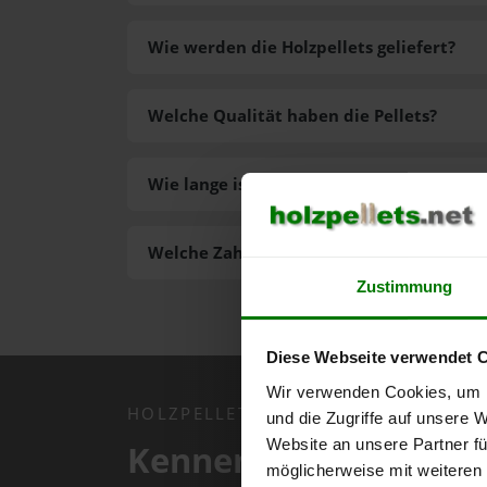
Wie werden die Holzpellets geliefert?
Welche Qualität haben die Pellets?
Wie lange ist die Lieferzeit der Pellets?
Welche Zahlungsarten gibt es?
Zustimmung
Diese Webseite verwendet 
Wir verwenden Cookies, um I
HOLZPELLETS.NET APP
und die Zugriffe auf unsere 
Website an unsere Partner fü
Kennen Sie schon uns
möglicherweise mit weiteren