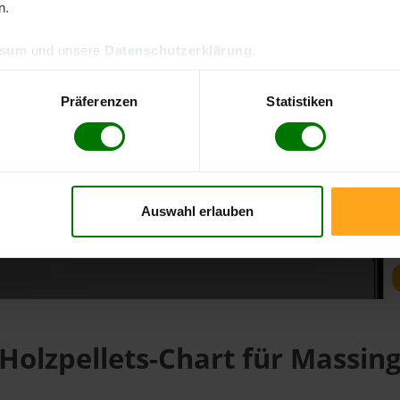
n.
ssum
und unsere
Datenschutzerklärung
.
d direkt online bestellen
m aktuellen Stand
Präferenzen
Statistiken
erfolgen
Auswahl erlauben
fahren
Holzpellets-Chart für Massin