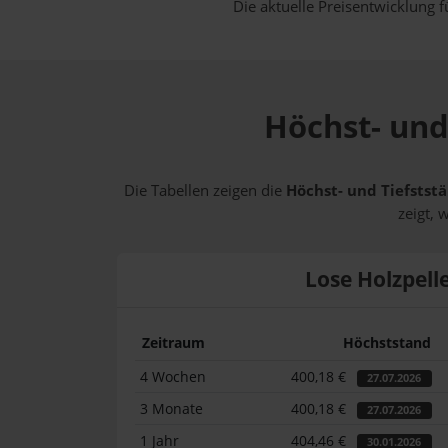
Die aktuelle Preisentwicklung f
Höchst- und
Die Tabellen zeigen die
Höchst- und Tiefststä
zeigt, 
Lose Holzpell
Zeitraum
Höchststand
4 Wochen
400,18 €
27.07.2026
3 Monate
400,18 €
27.07.2026
1 Jahr
404,46 €
30.01.2026