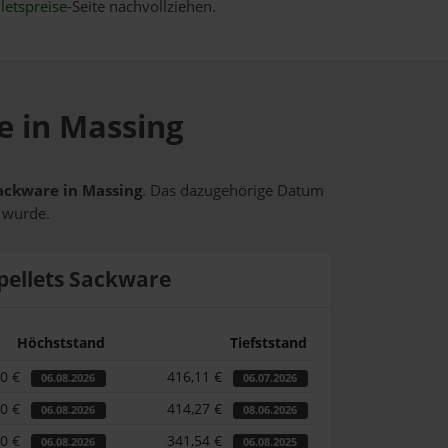
letspreise
-Seite nachvollziehen.
e in Massing
Sackware in Massing
. Das dazugehörige Datum
t wurde.
pellets Sackware
Höchststand
Tiefststand
80 €
416,11 €
06.08.2026
06.07.2026
80 €
414,27 €
06.08.2026
08.06.2026
80 €
341,54 €
06.08.2026
06.08.2025