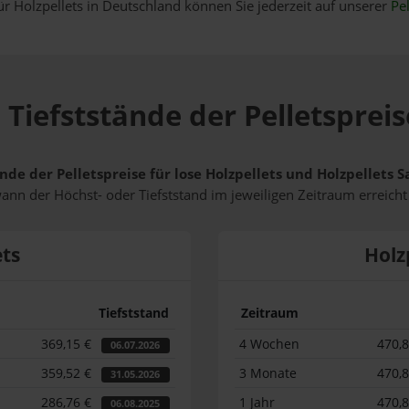
ür Holzpellets in Deutschland können Sie jederzeit auf unserer
Pel
 Tiefststände der Pelletspreis
nde der Pelletspreise für lose Holzpellets und Holzpellets 
wann der Höchst- oder Tiefststand im jeweiligen Zeitraum erreich
ets
Holz
Tiefststand
Zeitraum
369,15 €
4 Wochen
470,
06.07.2026
359,52 €
3 Monate
470,
31.05.2026
286,76 €
1 Jahr
470,
06.08.2025