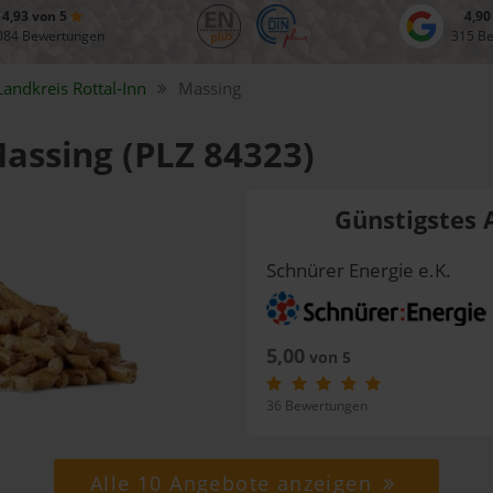
4,93 von 5
4,90
084 Bewertungen
315 B
Landkreis
Rottal-Inn
Massing
Massing (PLZ 84323)
Günstigstes 
Schnürer Energie e.K.
5,00
von 5
36 Bewertungen
Alle 10 Angebote anzeigen