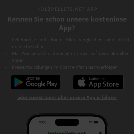
HOLZPELLETS.NET APP
Kennen Sie schon unsere kostenlose
App?
Pelletpreise mit einem Klick vergleichen und direkt
online bestellen
Mit Preisbenachrichtigungen immer auf dem aktuellen
Stand
Preisentwicklungen im Chart einfach nachverfolgen
oder zuerst mehr über unsere App erfahren