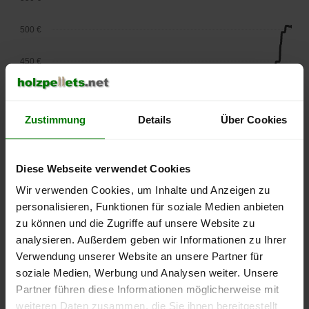
500 €
450 €
400 €
Zustimmung
Details
Über Cookies
350 €
300 €
Diese Webseite verwendet Cookies
250 €
Wir verwenden Cookies, um Inhalte und Anzeigen zu
September
Januar
Mai
personalisieren, Funktionen für soziale Medien anbieten
2025
2026
2026
zu können und die Zugriffe auf unsere Website zu
lose Ware
Sackware
analysieren. Außerdem geben wir Informationen zu Ihrer
Die aktuelle Preisentwicklung für Holzpellets in Deutschland
Verwendung unserer Website an unsere Partner für
können Sie jederzeit auf unserer
Pelletspreise
-Seite
soziale Medien, Werbung und Analysen weiter. Unsere
nachvollziehen.
Partner führen diese Informationen möglicherweise mit
weiteren Daten zusammen, die Sie ihnen bereitgestellt