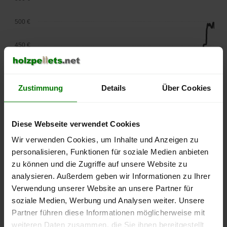
500 €
450 €
400 €
Zustimmung
Details
Über Cookies
350 €
300 €
Diese Webseite verwendet Cookies
250 €
Wir verwenden Cookies, um Inhalte und Anzeigen zu
September
Januar
Mai
personalisieren, Funktionen für soziale Medien anbieten
2025
2026
2026
zu können und die Zugriffe auf unsere Website zu
lose Ware
Sackware
analysieren. Außerdem geben wir Informationen zu Ihrer
Die aktuelle Preisentwicklung für Holzpellets in Deutschland
Verwendung unserer Website an unsere Partner für
können Sie jederzeit auf unserer
Pelletspreise
-Seite
soziale Medien, Werbung und Analysen weiter. Unsere
nachvollziehen.
Partner führen diese Informationen möglicherweise mit
weiteren Daten zusammen, die Sie ihnen bereitgestellt