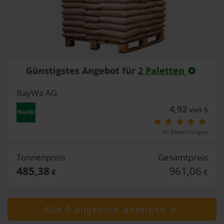
Günstigstes Angebot für
2 Paletten
BayWa AG
4,92
von 5
49 Bewertungen
Tonnenpreis
Gesamtpreis
485,38
961,06
€
€
Alle 9 Angebote anzeigen