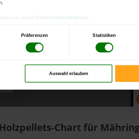
n.
ssum
und unsere
Datenschutzerklärung
.
d direkt online bestellen
m aktuellen Stand
Präferenzen
Statistiken
erfolgen
Auswahl erlauben
fahren
Holzpellets-Chart für Mährin