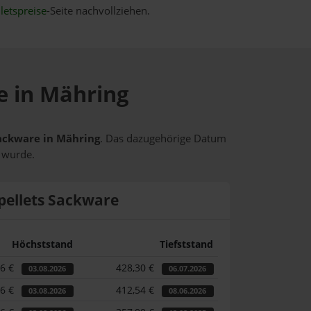
letspreise
-Seite nachvollziehen.
se in Mähring
Sackware in Mähring
. Das dazugehörige Datum
t wurde.
pellets Sackware
Höchststand
Tiefststand
86 €
428,30 €
03.08.2026
06.07.2026
86 €
412,54 €
03.08.2026
08.06.2026