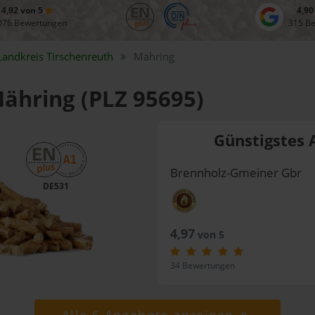
4,92 von 5
4,90
076 Bewertungen
315 B
Landkreis
Tirschenreuth
Mähring
Mähring (PLZ 95695)
Günstigstes 
Brennholz-Gmeiner Gbr
DE531
4,97
von 5
34 Bewertungen