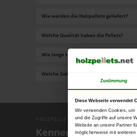
Wie werden die Holzpellets geliefert?
Welche Qualität haben die Pellets?
Wie lange ist die Lieferzeit der Pellets?
Welche Zahlungsarten gibt es?
Zustimmung
Diese Webseite verwendet 
Wir verwenden Cookies, um I
und die Zugriffe auf unsere 
HOLZPELLETS.NET APP
Website an unsere Partner fü
Kennen Sie schon uns
möglicherweise mit weiteren