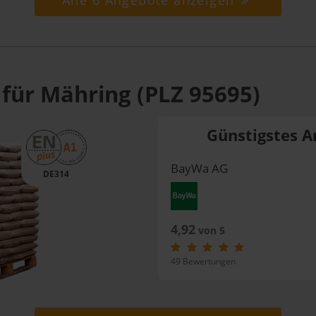
Alle 6 Angebote anzeigen
 für Mähring (PLZ 95695)
Günstigstes A
BayWa AG
DE314
4,92
von 5
49 Bewertungen