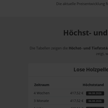
Die aktuelle Preisentwicklung f
Höchst- und 
Die Tabellen zeigen die
Höchst- und Tiefststä
zeigt, 
Lose Holzpell
Zeitraum
Höchststand
4 Wochen
417,52 €
06.08.2026
3 Monate
417,52 €
06.08.2026