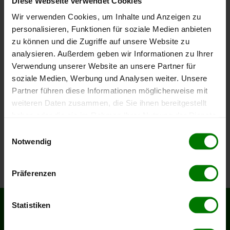
Diese Webseite verwendet Cookies
Um ein
ausführliches Preisangebot
und
nähere Pellets-
Wir verwenden Cookies, um Inhalte und Anzeigen zu
Informationen
zu erhalten, wählen Sie bitte
Ihren Ort
aus
personalisieren, Funktionen für soziale Medien anbieten
dem Landkreis
Prignitz
aus.
zu können und die Zugriffe auf unsere Website zu
analysieren. Außerdem geben wir Informationen zu Ihrer
Bad Wilsnack
Verwendung unserer Website an unsere Partner für
soziale Medien, Werbung und Analysen weiter. Unsere
Breese
Partner führen diese Informationen möglicherweise mit
Lanz
weiteren Daten zusammen, die Sie ihnen bereitgestellt
Meyenburg
haben oder die sie im Rahmen Ihrer Nutzung der Dienste
Perleberg
gesammelt haben.
Einwilligungsauswahl
Plattenburg
Notwendig
Hier finden Sie unser
Impressum
und unsere
Triglitz
Datenschutzerklärung
.
Präferenzen
Statistiken
SERVICES
RECHTLICHES