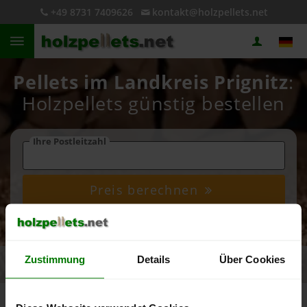
+49 8731 7409626
kontakt@holzpellets.net
Pellets im Landkreis Prignitz
:
Holzpellets günstig bestellen
Ihre Postleitzahl
Preis berechnen
4,93 von 5
Zustimmung
Details
Über Cookies
5.090 Bewertungen
Bundesland
Brandenburg
Landkreis Prignitz