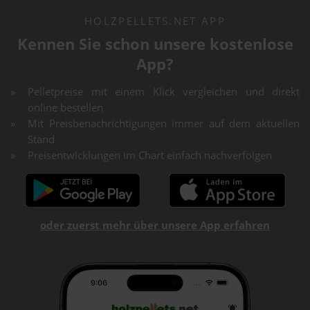
HOLZPELLETS.NET APP
Kennen Sie schon unsere kostenlose
App?
Pelletpreise mit einem Klick vergleichen und direkt
online bestellen
Mit Preisbenachrichtigungen immer auf dem aktuellen
Stand
Preisentwicklungen im Chart einfach nachverfolgen
oder zuerst mehr über unsere App erfahren