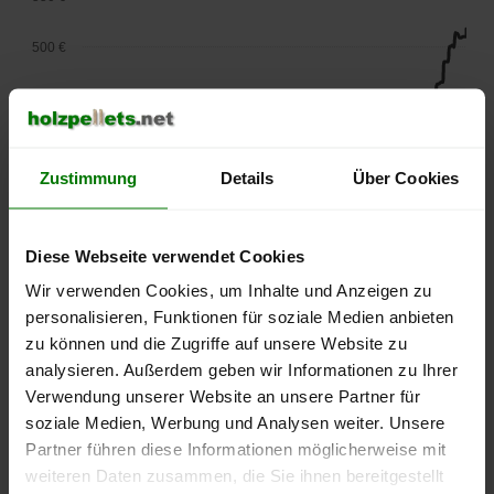
500 €
450 €
400 €
Zustimmung
Details
Über Cookies
350 €
300 €
Diese Webseite verwendet Cookies
Wir verwenden Cookies, um Inhalte und Anzeigen zu
250 €
personalisieren, Funktionen für soziale Medien anbieten
September
Januar
Mai
2025
2026
2026
zu können und die Zugriffe auf unsere Website zu
analysieren. Außerdem geben wir Informationen zu Ihrer
lose Ware
Sackware
Verwendung unserer Website an unsere Partner für
Die aktuelle Preisentwicklung für Holzpellets in Deutschland
soziale Medien, Werbung und Analysen weiter. Unsere
können Sie jederzeit auf unserer
Pelletspreise
-Seite
Partner führen diese Informationen möglicherweise mit
nachvollziehen.
weiteren Daten zusammen, die Sie ihnen bereitgestellt