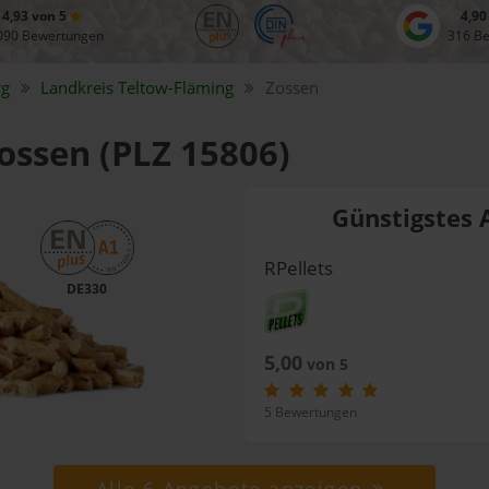
4,93 von 5
4,90
090 Bewertungen
316 B
rg
Landkreis
Teltow-Fläming
Zossen
Zossen (PLZ 15806)
Günstigstes 
RPellets
DE330
5,00
von 5
5 Bewertungen