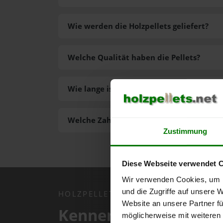
Wie werden die Holzpellets geliefert?
Welche Qualität haben die Pellets?
Wie lange ist die Lieferzeit der Pellets?
Welche Zahlungsarten gibt es?
Zustimmung
Diese Webseite verwendet 
Wir verwenden Cookies, um I
und die Zugriffe auf unsere 
HOLZPELLETS.NET APP
Website an unsere Partner fü
Kennen Sie schon uns
möglicherweise mit weiteren