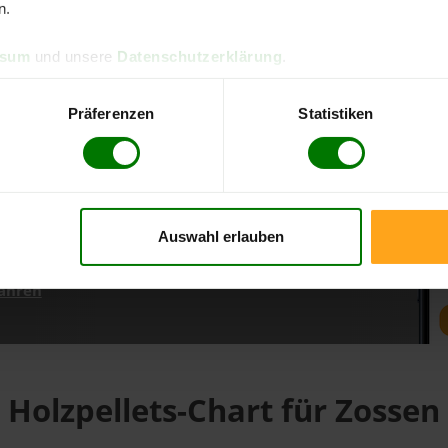
n.
ssum
und unsere
Datenschutzerklärung
.
d direkt online bestellen
m aktuellen Stand
Präferenzen
Statistiken
erfolgen
Auswahl erlauben
fahren
Holzpellets-Chart für Zossen