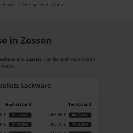
letspreise
-Seite nachvollziehen.
se in Zossen
 Sackware in Zossen
. Das dazugehörige Datum
t wurde.
pellets Sackware
Höchststand
Tiefststand
58 €
453,56 €
21.07.2026
08.07.2026
58 €
383,69 €
21.07.2026
17.06.2026