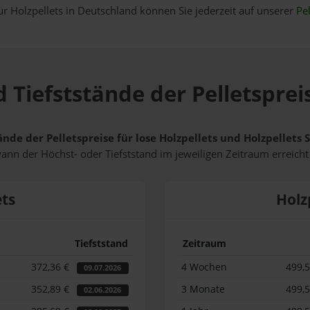
ür Holzpellets in Deutschland können Sie jederzeit auf unserer
Pel
 Tiefststände der Pelletsprei
ände der Pelletspreise für lose Holzpellets und Holzpellets
wann der Höchst- oder Tiefststand im jeweiligen Zeitraum erreich
ets
Holz
Tiefststand
Zeitraum
372,36 €
4 Wochen
499,
09.07.2026
352,89 €
3 Monate
499,
02.06.2026