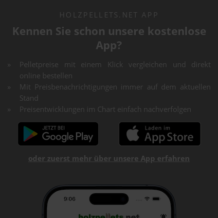
HOLZPELLETS.NET APP
Kennen Sie schon unsere kostenlose
App?
Pelletpreise mit einem Klick vergleichen und direkt
online bestellen
Mit Preisbenachrichtigungen immer auf dem aktuellen
Stand
Preisentwicklungen im Chart einfach nachverfolgen
oder zuerst mehr über unsere App erfahren