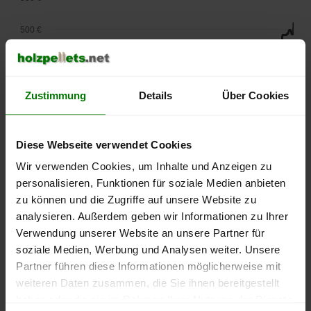
500 €
450 €
400 €
Zustimmung
Details
Über Cookies
350 €
Diese Webseite verwendet Cookies
300 €
Wir verwenden Cookies, um Inhalte und Anzeigen zu
personalisieren, Funktionen für soziale Medien anbieten
250 €
zu können und die Zugriffe auf unsere Website zu
September
Januar
Mai
2025
2026
2026
analysieren. Außerdem geben wir Informationen zu Ihrer
Verwendung unserer Website an unsere Partner für
lose Ware
Sackware
soziale Medien, Werbung und Analysen weiter. Unsere
Die aktuelle Preisentwicklung für Holzpellets in Deutschland
Partner führen diese Informationen möglicherweise mit
können Sie jederzeit auf unserer
Pelletspreise
-Seite
weiteren Daten zusammen, die Sie ihnen bereitgestellt
nachvollziehen.
haben oder die sie im Rahmen Ihrer Nutzung der Dienste