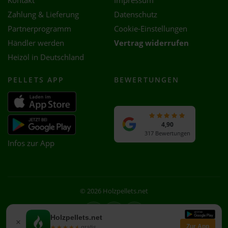
Kontakt
Impressum
Zahlung & Lieferung
Datenschutz
Partnerprogramm
Cookie-Einstellungen
Händler werden
Vertrag widerrufen
Heizöl in Deutschland
PELLETS APP
BEWERTUNGEN
4,90
317 Bewertungen
Infos zur App
© 2026 Holzpellets.net
Facebook
Instagram
WhatsApp
Holzpellets.net
×
Zur App
★★★★★
★★★★★
gratis