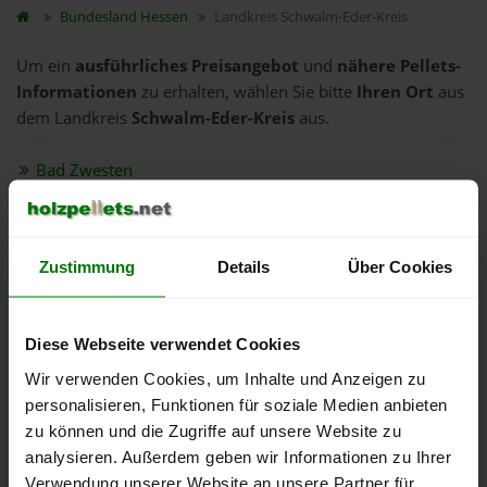
Bundesland
Hessen
Landkreis Schwalm-Eder-Kreis
Um ein
ausführliches Preisangebot
und
nähere Pellets-
Informationen
zu erhalten, wählen Sie bitte
Ihren Ort
aus
dem Landkreis
Schwalm-Eder-Kreis
aus.
Bad Zwesten
Borken (Hessen)
Edermünde
Felsberg
Zustimmung
Details
Über Cookies
Frielendorf
Fritzlar
Diese Webseite verwendet Cookies
Gilserberg
Wir verwenden Cookies, um Inhalte und Anzeigen zu
Gudensberg
personalisieren, Funktionen für soziale Medien anbieten
Guxhagen
zu können und die Zugriffe auf unsere Website zu
analysieren. Außerdem geben wir Informationen zu Ihrer
Homberg (Efze)
Verwendung unserer Website an unsere Partner für