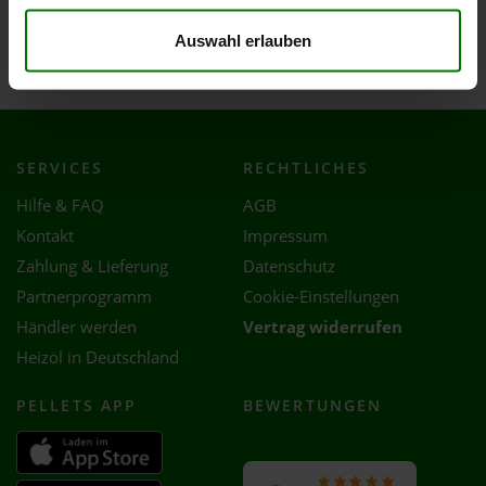
Wabern
Auswahl erlauben
Willingshausen
SERVICES
RECHTLICHES
Hilfe & FAQ
AGB
Kontakt
Impressum
Zahlung & Lieferung
Datenschutz
Partnerprogramm
Cookie-Einstellungen
Händler werden
Vertrag widerrufen
Heizöl in Deutschland
PELLETS APP
BEWERTUNGEN