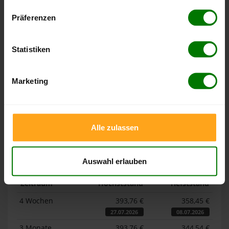
Datenschutzerklärung
.
Präferenzen
Höchst- und Tiefststände der
Pelletspreise in Ottrau
Statistiken
Die Tabellen zeigen die
Höchst- und Tiefststände der
Pelletspreise für lose Holzpellets und Holzpellets
Marketing
Sackware in Ottrau
. Das dazugehörige Datum zeigt, wann
der Höchst- oder Tiefststand im jeweiligen Zeitraum erreicht
wurde.
Alle zulassen
Lose Holzpellets
Auswahl erlauben
Zeitraum
Höchststand
Tiefststand
4 Wochen
393,76 €
358,45 €
27.07.2026
08.07.2026
3 Monate
393,76 €
344,54 €