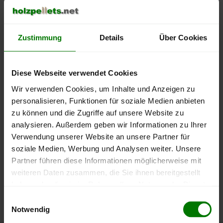
500 €
450 €
Zustimmung
Details
Über Cookies
400 €
Diese Webseite verwendet Cookies
350 €
Wir verwenden Cookies, um Inhalte und Anzeigen zu
300 €
personalisieren, Funktionen für soziale Medien anbieten
zu können und die Zugriffe auf unsere Website zu
250 €
analysieren. Außerdem geben wir Informationen zu Ihrer
September
Januar
Mai
Verwendung unserer Website an unsere Partner für
2025
2026
2026
soziale Medien, Werbung und Analysen weiter. Unsere
lose Ware
Sackware
Partner führen diese Informationen möglicherweise mit
Die aktuelle Preisentwicklung für Holzpellets in Deutschland
weiteren Daten zusammen, die Sie ihnen bereitgestellt
können Sie jederzeit auf unserer
Pelletspreise
-Seite
haben oder die sie im Rahmen Ihrer Nutzung der Dienste
nachvollziehen.
gesammelt haben.
Einwilligungsauswahl
Notwendig
Hier finden Sie unser
Impressum
und unsere