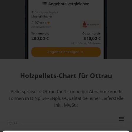
Holzpellets-Chart für Ottrau
Pelletspreise in Ottrau für 1 Tonne bei Abnahme
von 6
Tonnen
in DINplus-/ENplus-Qualität bei einer Lieferstelle
inkl. MwSt.:
550 €