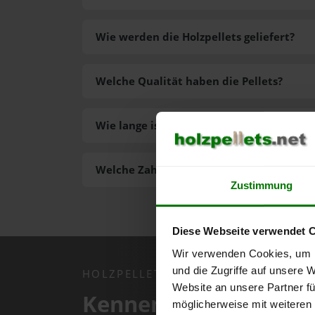
Wie werden die Holzpellets geliefert?
Welche Qualität haben die Pellets?
Wie lange ist die Lieferzeit der Pellets?
Welche Zahlungsarten gibt es?
Zustimmung
Diese Webseite verwendet 
Wir verwenden Cookies, um I
und die Zugriffe auf unsere 
HOLZPELLETS.NET APP
Website an unsere Partner fü
Kennen Sie schon uns
möglicherweise mit weiteren