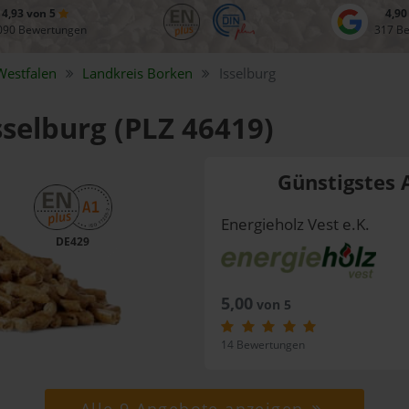
4,93 von 5
4,90
090 Bewertungen
317 B
Westfalen
Landkreis
Borken
Isselburg
sselburg (PLZ 46419)
Günstigstes 
Energieholz Vest e.K.
DE429
5,00
von 5
14 Bewertungen