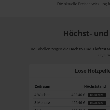
Die aktuelle Preisentwicklung f
Höchst- und 
Die Tabellen zeigen die
Höchst- und Tiefststän
zeigt, 
Lose Holzpell
Zeitraum
Höchststand
4 Wochen
422,46 €
08.08.2026
3 Monate
422,46 €
08.08.2026