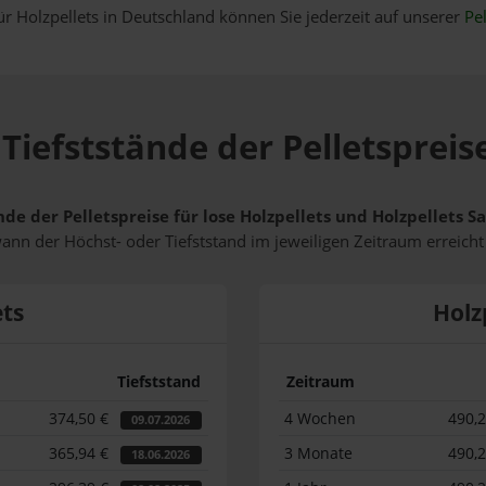
ür Holzpellets in Deutschland können Sie jederzeit auf unserer
Pel
Tiefststände der Pelletspreise
de der Pelletspreise für lose Holzpellets und Holzpellets S
wann der Höchst- oder Tiefststand im jeweiligen Zeitraum erreich
ets
Holz
Tiefststand
Zeitraum
374,50 €
4 Wochen
490,
09.07.2026
365,94 €
3 Monate
490,
18.06.2026