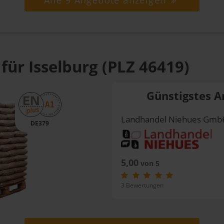
Alle 9 Angebote anzeigen
für Isselburg (PLZ 46419)
Günstigstes A
Landhandel Niehues GmbH
DE379
5,00
von 5
3 Bewertungen