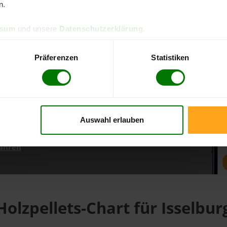
n.
ssum
und unsere
Datenschutzerklärung
.
d direkt online bestellen
m aktuellen Stand
Präferenzen
Statistiken
erfolgen
Auswahl erlauben
fahren
Holzpellets-Chart für Isselbur