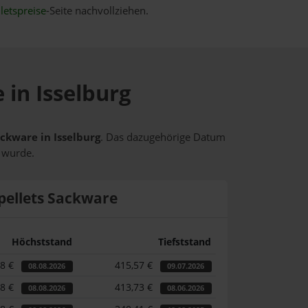
letspreise
-Seite nachvollziehen.
 in Isselburg
ackware in Isselburg
. Das dazugehörige Datum
t wurde.
pellets Sackware
Höchststand
Tiefststand
28 €
415,57 €
08.08.2026
09.07.2026
28 €
413,73 €
08.08.2026
08.06.2026