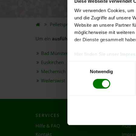
Diese Webseite verwendet 
5.
Wir verwenden Cookies, um I
und die Zugriffe auf unsere 
Pelletspreise
Bundesland
Nordrhein-
Website an unsere Partner fü
möglicherweise mit weiteren
Um ein
ausführliches Preisangebot
und
nähe
der Dienste gesammelt habe
Bad Münstereifel
Hier finden Sie unser
Impre
Euskirchen
Einwilligungsauswahl
Mechernich
Notwendig
Weilerswist
SERVICES
RECH
Hilfe & FAQ
AGB
Kontakt
Impre