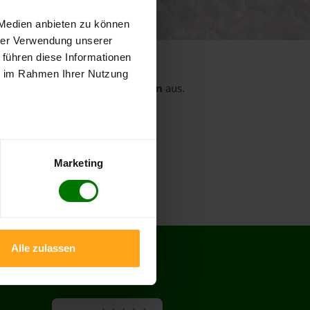
 von 5
ewertungen
 Medien anbieten zu können
hrer Verwendung unserer
 führen diese Informationen
ie im Rahmen Ihrer Nutzung
rt
aus dem Landkreis
Euskirchen
aus.
Dahlem
Kall
Schleiden
Marketing
Alle zulassen
BEWERTUNGEN