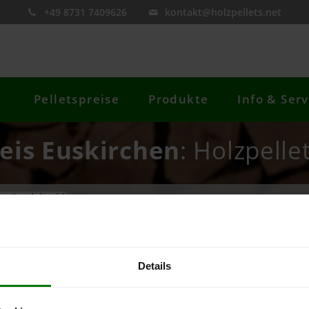
+49 8731 7409626
kontakt@holzpellets.net
Pelletspreise
Produkte
Info & Serv
eis Euskirchen
: Holzpelle
re Postleitzahl
Preis berechnen
Details