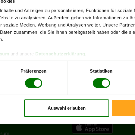
Cookies
4,93 von 5
4,90
084 Bewertungen
315 B
nhalte und Anzeigen zu personalisieren, Funktionen für soziale
Website zu analysieren. Außerdem geben wir Informationen zu I
Westfalen
Landkreis Euskirchen
r soziale Medien, Werbung und Analysen weiter. Unsere Partner
 Daten zusammen, die Sie ihnen bereitgestellt haben oder die s
re Pellets-Informationen
zu erhalten, wählen Sie bitte
Ihren O
n.
Blankenheim
ssum
und unsere
Datenschutzerklärung
.
Hellenthal
Nettersheim
Präferenzen
Statistiken
Zülpich
Auswahl erlauben
TLICHES
HOLZ
PELLETS APP
ssum