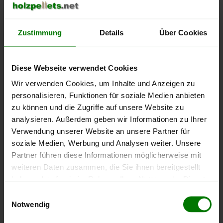
Um ein
ausführliches Preisangebot
und
nähere Pellets-
Informationen
zu erhalten, wählen Sie bitte
Ihren Ort
aus
Zustimmung
Details
Über Cookies
dem Landkreis
Kleve
aus.
Bedburg-Hau
Diese Webseite verwendet Cookies
Emmerich am Rhein
Wir verwenden Cookies, um Inhalte und Anzeigen zu
Geldern
personalisieren, Funktionen für soziale Medien anbieten
Goch
zu können und die Zugriffe auf unsere Website zu
analysieren. Außerdem geben wir Informationen zu Ihrer
Issum
Verwendung unserer Website an unsere Partner für
Kalkar
soziale Medien, Werbung und Analysen weiter. Unsere
Kerken
Partner führen diese Informationen möglicherweise mit
Kevelaer
weiteren Daten zusammen, die Sie ihnen bereitgestellt
haben oder die sie im Rahmen Ihrer Nutzung der Dienste
Kleve
gesammelt haben.
Einwilligungsauswahl
Kranenburg
Notwendig
Rees
Hier finden Sie unser
Impressum
und unsere