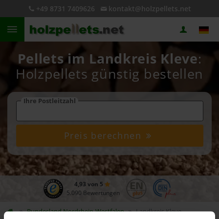
+49 8731 7409626
kontakt@holzpellets.net
Pellets im Landkreis Kleve
:
Holzpellets günstig bestellen
Ihre Postleitzahl
Preis berechnen
4,93 von 5
5.090 Bewertungen
Bundesland
Nordrhein-Westfalen
Landkreis Kleve