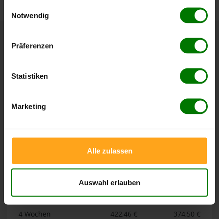
gesammelt haben.
Einwilligungsauswahl
Notwendig
Hier finden Sie unser
Impressum
und unsere
Datenschutzerklärung
.
Höchst- und Tiefststände der
Präferenzen
Pelletspreise in Bedburg-Hau
Statistiken
Die Tabellen zeigen die
Höchst- und Tiefststände der
Pelletspreise für lose Holzpellets und Holzpellets
Marketing
Sackware in Bedburg-Hau
. Das dazugehörige Datum zeigt,
wann der Höchst- oder Tiefststand im jeweiligen Zeitraum
erreicht wurde.
Alle zulassen
Lose Holzpellets
Auswahl erlauben
Zeitraum
Höchststand
Tiefststand
4 Wochen
422,46 €
374,50 €