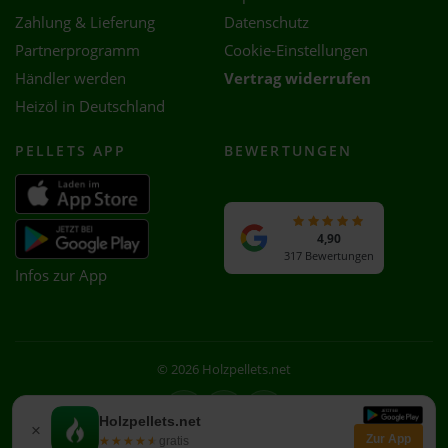
Zahlung & Lieferung
Datenschutz
Partnerprogramm
Cookie-Einstellungen
Händler werden
Vertrag widerrufen
Heizöl in Deutschland
PELLETS APP
BEWERTUNGEN
4,90
317 Bewertungen
Infos zur App
© 2026 Holzpellets.net
Facebook
Instagram
WhatsApp
Holzpellets.net
×
Zur App
★★★★★
★★★★★
gratis