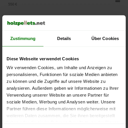
550 €
500 €
450 €
Zustimmung
Details
Über Cookies
400 €
350 €
Diese Webseite verwendet Cookies
Wir verwenden Cookies, um Inhalte und Anzeigen zu
300 €
personalisieren, Funktionen für soziale Medien anbieten
zu können und die Zugriffe auf unsere Website zu
250 €
September
Januar
Mai
analysieren. Außerdem geben wir Informationen zu Ihrer
2025
2026
2026
Verwendung unserer Website an unsere Partner für
lose Ware
Sackware
soziale Medien, Werbung und Analysen weiter. Unsere
Partner führen diese Informationen möglicherweise mit
Die aktuelle Preisentwicklung für Holzpellets in Deutschland
weiteren Daten zusammen, die Sie ihnen bereitgestellt
können Sie jederzeit auf unserer
Pelletspreise
-Seite
haben oder die sie im Rahmen Ihrer Nutzung der Dienste
nachvollziehen.