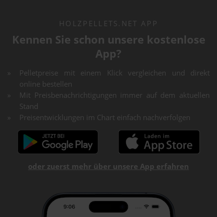
HOLZPELLETS.NET APP
Kennen Sie schon unsere kostenlose
App?
Pelletpreise mit einem Klick vergleichen und direkt
online bestellen
Mit Preisbenachrichtigungen immer auf dem aktuellen
Stand
Preisentwicklungen im Chart einfach nachverfolgen
oder zuerst mehr über unsere App erfahren