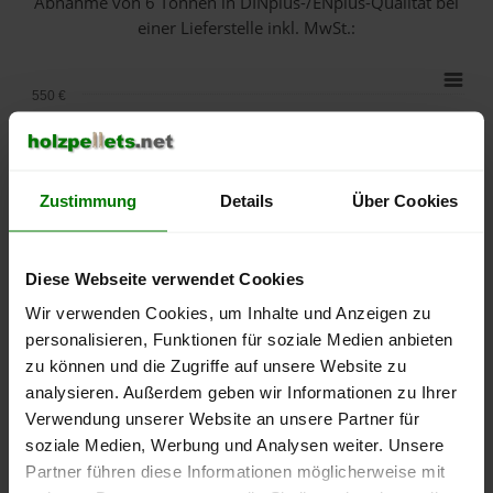
Abnahme
von 6 Tonnen
in DINplus-/ENplus-Qualität bei
einer Lieferstelle inkl. MwSt.:
550 €
500 €
450 €
Zustimmung
Details
Über Cookies
400 €
Diese Webseite verwendet Cookies
350 €
Wir verwenden Cookies, um Inhalte und Anzeigen zu
personalisieren, Funktionen für soziale Medien anbieten
300 €
zu können und die Zugriffe auf unsere Website zu
analysieren. Außerdem geben wir Informationen zu Ihrer
250 €
September
Januar
Mai
Verwendung unserer Website an unsere Partner für
2025
2026
2026
soziale Medien, Werbung und Analysen weiter. Unsere
lose Ware
Sackware
Partner führen diese Informationen möglicherweise mit