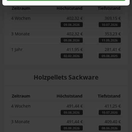
Zeitraum
Höchststand
Tiefststand
4 Wochen
402,32 €
369,15 €
09.08.2026
10.07.2026
3 Monate
402,32 €
353,23 €
09.08.2026
11.05.2026
1 Jahr
411,95 €
281,41 €
02.02.2026
09.08.2025
Holzpellets Sackware
Zeitraum
Höchststand
Tiefststand
4 Wochen
491,44 €
411,25 €
09.08.2026
10.07.2026
3 Monate
491,44 €
409,40 €
09.08.2026
08.06.2026