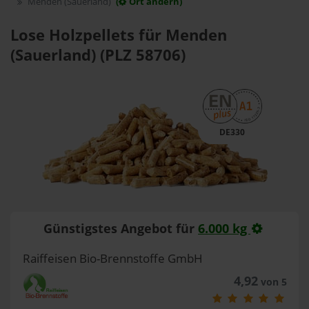
Menden (Sauerland)
(
Ort ändern)
Lose Holzpellets für Menden
(Sauerland) (PLZ 58706)
DE330
Günstigstes Angebot für
6.000 kg
Raiffeisen Bio-Brennstoffe GmbH
4,92
von 5