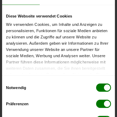
Bundesland
Nordrhein-Westfalen
Landkreis Paderborn
Um ein
ausführliches Preisangebot
und
nähere Pellets-
Diese Webseite verwendet Cookies
Informationen
zu erhalten, wählen Sie bitte
Ihren Ort
aus
Wir verwenden Cookies, um Inhalte und Anzeigen zu
dem Landkreis
Paderborn
aus.
personalisieren, Funktionen für soziale Medien anbieten
zu können und die Zugriffe auf unsere Website zu
Altenbeken
analysieren. Außerdem geben wir Informationen zu Ihrer
Bad Lippspringe
Verwendung unserer Website an unsere Partner für
soziale Medien, Werbung und Analysen weiter. Unsere
Bad Wünnenberg
Partner führen diese Informationen möglicherweise mit
Borchen
weiteren Daten zusammen, die Sie ihnen bereitgestellt
Büren
haben oder die sie im Rahmen Ihrer Nutzung der Dienste
Delbrück
gesammelt haben.
Einwilligungsauswahl
Hövelhof
Notwendig
Hier finden Sie unser
Impressum
und unsere
Lichtenau
Datenschutzerklärung
.
Paderborn
Präferenzen
Salzkotten