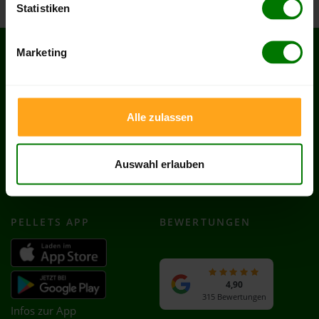
Statistiken
Marketing
SERVICES
RECHTLICHES
Hilfe & FAQ
AGB
Kontakt
Impressum
Alle zulassen
Zahlung & Lieferung
Datenschutz
Partnerprogramm
Cookie-Einstellungen
Auswahl erlauben
Händler werden
Vertrag widerrufen
Heizöl in Deutschland
PELLETS APP
BEWERTUNGEN
4,90
315 Bewertungen
Infos zur App