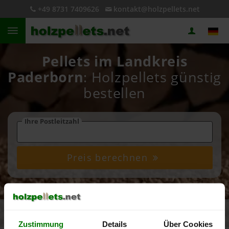
+49 8731 7409626
kontakt@holzpellets.net
Pellets im Landkreis
Paderborn
: Holzpellets günstig
bestellen
Ihre Postleitzahl
Preis berechnen
4,93 von 5
5.082 Bewertungen
Zustimmung
Details
Über Cookies