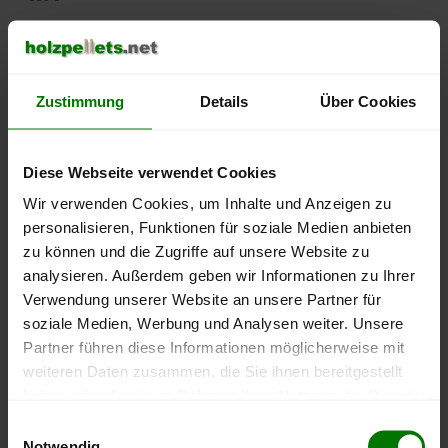
500 €
450 €
Zustimmung
Details
Über Cookies
400 €
Diese Webseite verwendet Cookies
350 €
Wir verwenden Cookies, um Inhalte und Anzeigen zu
personalisieren, Funktionen für soziale Medien anbieten
300 €
zu können und die Zugriffe auf unsere Website zu
250 €
analysieren. Außerdem geben wir Informationen zu Ihrer
September
Januar
Mai
Verwendung unserer Website an unsere Partner für
2025
2026
2026
soziale Medien, Werbung und Analysen weiter. Unsere
lose Ware
Sackware
Partner führen diese Informationen möglicherweise mit
Die aktuelle Preisentwicklung für Holzpellets in Deutschland
weiteren Daten zusammen, die Sie ihnen bereitgestellt
können Sie jederzeit auf unserer
Pelletspreise
-Seite
haben oder die sie im Rahmen Ihrer Nutzung der Dienste
nachvollziehen.
gesammelt haben.
Einwilligungsauswahl
Notwendig