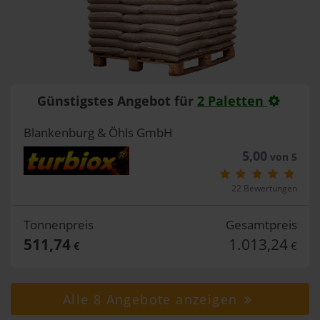
Günstigstes Angebot für
2 Paletten
Blankenburg & Öhls GmbH
5,00
von 5
22 Bewertungen
Tonnenpreis
Gesamtpreis
511,74
1.013,24
€
€
Alle 8 Angebote anzeigen