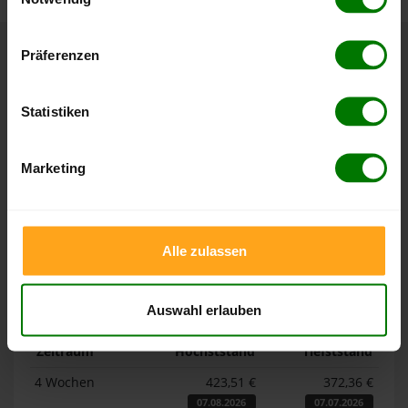
Hier finden Sie unser
Impressum
und unsere
Datenschutzerklärung
.
Präferenzen
Höchst- und Tiefststände der
Pelletspreise in Salzkotten
Statistiken
Die Tabellen zeigen die
Höchst- und Tiefststände der
Marketing
Pelletspreise für lose Holzpellets und Holzpellets
Sackware in Salzkotten
. Das dazugehörige Datum zeigt,
wann der Höchst- oder Tiefststand im jeweiligen Zeitraum
erreicht wurde.
Alle zulassen
Lose Holzpellets
Auswahl erlauben
Zeitraum
Höchststand
Tiefststand
4 Wochen
423,51 €
372,36 €
07.08.2026
07.07.2026