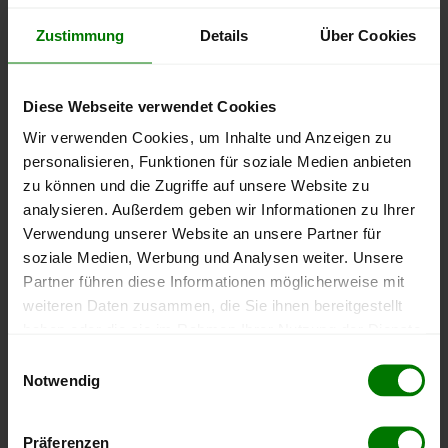
Um ein
ausführliches Preisangebot
und
nähere Pellets-
Zustimmung
Details
Über Cookies
Informationen
zu erhalten, wählen Sie bitte
Ihren Ort
aus
dem Landkreis
Soest
aus.
Diese Webseite verwendet Cookies
Anröchte
Wir verwenden Cookies, um Inhalte und Anzeigen zu
Bad Sassendorf
personalisieren, Funktionen für soziale Medien anbieten
Ense
zu können und die Zugriffe auf unsere Website zu
analysieren. Außerdem geben wir Informationen zu Ihrer
Erwitte
Verwendung unserer Website an unsere Partner für
Geseke
soziale Medien, Werbung und Analysen weiter. Unsere
Lippetal
Partner führen diese Informationen möglicherweise mit
Lippstadt
weiteren Daten zusammen, die Sie ihnen bereitgestellt
haben oder die sie im Rahmen Ihrer Nutzung der Dienste
Möhnesee
gesammelt haben.
Einwilligungsauswahl
Rüthen
Notwendig
Soest
Hier finden Sie unser
Impressum
und unsere
Warstein
Datenschutzerklärung
.
Präferenzen