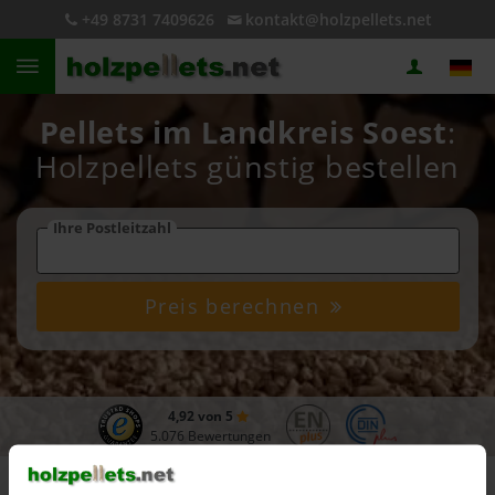
+49 8731 7409626
kontakt@holzpellets.net
Pellets im Landkreis Soest
:
Holzpellets günstig bestellen
Ihre Postleitzahl
Preis berechnen
4,92 von 5
5.076 Bewertungen
Bundesland
Nordrhein-Westfalen
Landkreis Soest