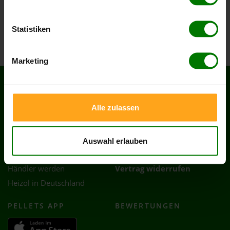
Welver
Werl
Statistiken
Wickede (Ruhr)
Marketing
SERVICES
RECHTLICHES
Alle zulassen
Hilfe & FAQ
AGB
Kontakt
Impressum
Zahlung & Lieferung
Datenschutz
Auswahl erlauben
Partnerprogramm
Cookie-Einstellungen
Händler werden
Vertrag widerrufen
Heizöl in Deutschland
PELLETS APP
BEWERTUNGEN