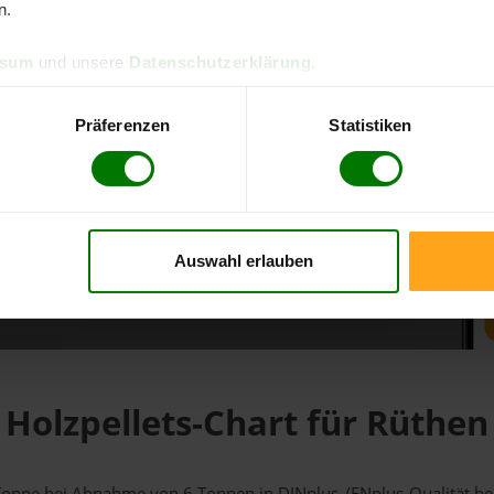
n.
d direkt online bestellen
ssum
und unsere
Datenschutzerklärung
.
m aktuellen Stand
erfolgen
Präferenzen
Statistiken
Auswahl erlauben
fahren
Holzpellets-Chart für Rüthen
1 Tonne bei Abnahme
von 6 Tonnen
in DINplus-/ENplus-Qualität bei 