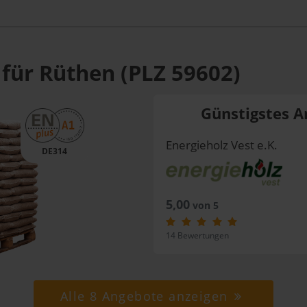
 für Rüthen (PLZ 59602)
Günstigstes A
Energieholz Vest e.K.
DE314
5,00
von 5
14 Bewertungen
Alle 8 Angebote anzeigen