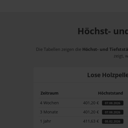
Höchst- und
Die Tabellen zeigen die
Höchst- und Tiefstst
zeigt, 
Lose Holzpell
Zeitraum
Höchststand
4 Wochen
401,20 €
07.08.2026
3 Monate
401,20 €
07.08.2026
1 Jahr
411,63 €
05.02.2026