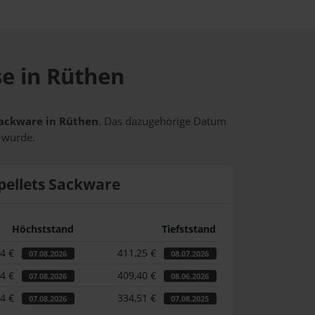
se in Rüthen
 Sackware in Rüthen
. Das dazugehörige Datum
t wurde.
pellets Sackware
Höchststand
Tiefststand
44 €
411,25 €
07.08.2026
08.07.2026
44 €
409,40 €
07.08.2026
08.06.2026
44 €
334,51 €
07.08.2026
07.08.2025