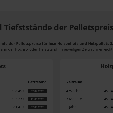
 Tiefststände der Pelletsprei
ände der Pelletspreise für lose Holzpellets und Holzpellets
wann der Höchst- oder Tiefststand im jeweiligen Zeitraum erreich
ets
Holz
Tiefststand
Zeitraum
358,45 €
4 Wochen
491,
07.07.2026
353,23 €
3 Monate
491,
11.05.2026
281,41 €
1 Jahr
491,
07.08.2025