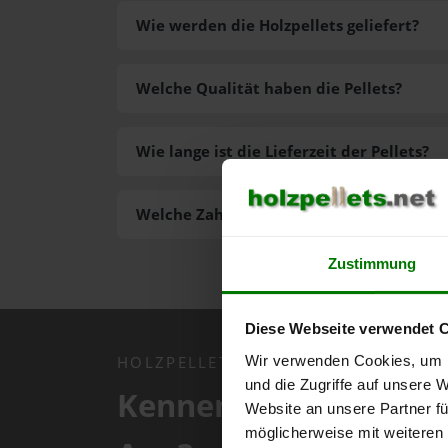
Wie werden die Holzpellets geliefert?
Welche Qualität haben die Pellets?
Wie lange ist die Lieferzeit der Pellets?
Welche Zahlungsarten gibt es?
Zustimmung
Diese Webseite verwendet 
Wir verwenden Cookies, um I
HOLZPELLETS.NET APP
und die Zugriffe auf unsere 
Kennen Sie schon uns
Website an unsere Partner fü
möglicherweise mit weiteren