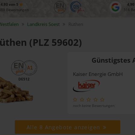
4,93 von 5
4,90
088 Bewertungen
316 B
Westfalen
Landkreis
Soest
Rüthen
Rüthen (PLZ 59602)
Günstigstes 
Kaiser Energie GmbH
DE512
noch keine Bewertungen
Alle 8 Angebote anzeigen