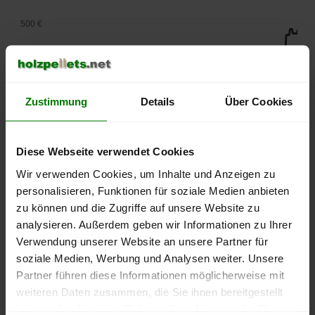
500 €
450 €
400 €
Zustimmung
Details
Über Cookies
350 €
Diese Webseite verwendet Cookies
300 €
Wir verwenden Cookies, um Inhalte und Anzeigen zu
250 €
personalisieren, Funktionen für soziale Medien anbieten
September
Januar
Mai
zu können und die Zugriffe auf unsere Website zu
2025
2026
2026
analysieren. Außerdem geben wir Informationen zu Ihrer
lose Ware
Sackware
Verwendung unserer Website an unsere Partner für
Die aktuelle Preisentwicklung für Holzpellets in Deutschland
soziale Medien, Werbung und Analysen weiter. Unsere
können Sie jederzeit auf unserer
Pelletspreise
-Seite
Partner führen diese Informationen möglicherweise mit
nachvollziehen.
weiteren Daten zusammen, die Sie ihnen bereitgestellt
haben oder die sie im Rahmen Ihrer Nutzung der Dienste