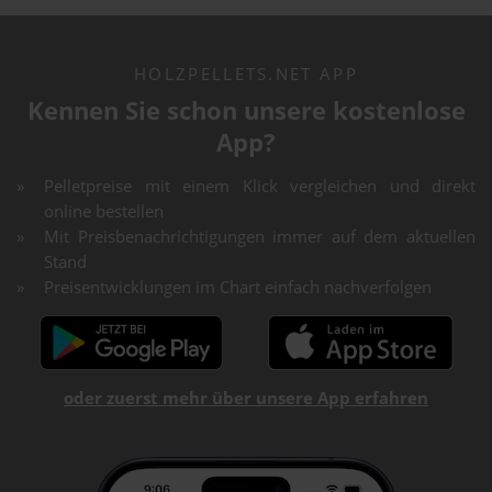
HOLZPELLETS.NET APP
Kennen Sie schon unsere kostenlose
App?
Pelletpreise mit einem Klick vergleichen und direkt
online bestellen
Mit Preisbenachrichtigungen immer auf dem aktuellen
Stand
Preisentwicklungen im Chart einfach nachverfolgen
oder zuerst mehr über unsere App erfahren