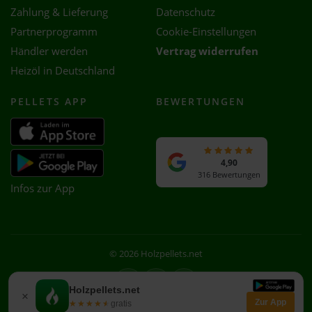
Zahlung & Lieferung
Datenschutz
Partnerprogramm
Cookie-Einstellungen
Händler werden
Vertrag widerrufen
Heizöl in Deutschland
PELLETS APP
BEWERTUNGEN
4,90
316 Bewertungen
Infos zur App
© 2026 Holzpellets.net
Facebook
Instagram
WhatsApp
Holzpellets.net
×
Zur App
★★★★★
★★★★★
gratis