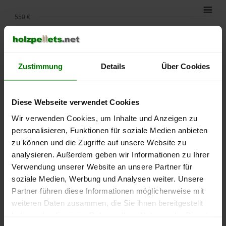
550 €
500 €
450 €
Zustimmung
Details
Über Cookies
400 €
Diese Webseite verwendet Cookies
350 €
Wir verwenden Cookies, um Inhalte und Anzeigen zu
personalisieren, Funktionen für soziale Medien anbieten
300 €
zu können und die Zugriffe auf unsere Website zu
analysieren. Außerdem geben wir Informationen zu Ihrer
250 €
September
Januar
Mai
Verwendung unserer Website an unsere Partner für
2025
2026
2026
soziale Medien, Werbung und Analysen weiter. Unsere
lose Ware
Sackware
Partner führen diese Informationen möglicherweise mit
weiteren Daten zusammen, die Sie ihnen bereitgestellt
Die aktuelle Preisentwicklung für Holzpellets in Deutschland
haben oder die sie im Rahmen Ihrer Nutzung der Dienste
können Sie jederzeit auf unserer
Pelletspreise
-Seite