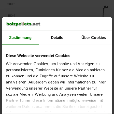
500 €
450 €
400 €
Zustimmung
Details
Über Cookies
350 €
300 €
Diese Webseite verwendet Cookies
250 €
Wir verwenden Cookies, um Inhalte und Anzeigen zu
September
Januar
Mai
personalisieren, Funktionen für soziale Medien anbieten
2025
2026
2026
zu können und die Zugriffe auf unsere Website zu
lose Ware
Sackware
analysieren. Außerdem geben wir Informationen zu Ihrer
Die aktuelle Preisentwicklung für Holzpellets in Deutschland
Verwendung unserer Website an unsere Partner für
können Sie jederzeit auf unserer
Pelletspreise
-Seite
soziale Medien, Werbung und Analysen weiter. Unsere
nachvollziehen.
Partner führen diese Informationen möglicherweise mit
weiteren Daten zusammen, die Sie ihnen bereitgestellt
haben oder die sie im Rahmen Ihrer Nutzung der Dienste