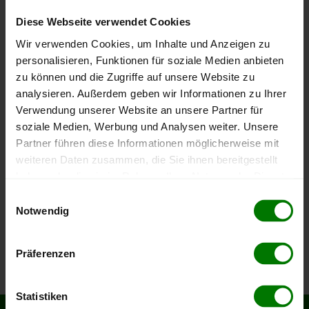
Bundesland
Sachsen-Anhalt
Landkreis Jerichower Land
Diese Webseite verwendet Cookies
Um ein
ausführliches Preisangebot
und
nähere Pellets-
Wir verwenden Cookies, um Inhalte und Anzeigen zu
Informationen
zu erhalten, wählen Sie bitte
Ihren Ort
aus
personalisieren, Funktionen für soziale Medien anbieten
dem Landkreis
Jerichower Land
aus.
zu können und die Zugriffe auf unsere Website zu
analysieren. Außerdem geben wir Informationen zu Ihrer
Burg bei Magdeburg
Verwendung unserer Website an unsere Partner für
soziale Medien, Werbung und Analysen weiter. Unsere
Elbe-Parey
Partner führen diese Informationen möglicherweise mit
Gladau
weiteren Daten zusammen, die Sie ihnen bereitgestellt
Gommern
haben oder die sie im Rahmen Ihrer Nutzung der Dienste
Hobeck
gesammelt haben.
Einwilligungsauswahl
Redekin
Notwendig
Hier finden Sie unser
Impressum
und unsere
Reesdorf
Datenschutzerklärung
.
Woltersdorf
Präferenzen
Statistiken