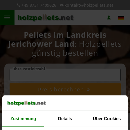
+49 8731 7409626
kontakt@holzpellets.net
Pellets im Landkreis
Jerichower Land
: Holzpellets
günstig bestellen
Ihre Postleitzahl
Preis berechnen
4,93 von 5
Zustimmung
Details
Über Cookies
5.090 Bewertungen