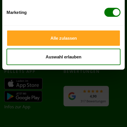
SERVICES
RECHTLICHES
Marketing
Hilfe & FAQ
AGB
Kontakt
Impressum
Zahlung & Lieferung
Datenschutz
Alle zulassen
Partnerprogramm
Cookie-Einstellungen
Händler werden
Vertrag widerrufen
Auswahl erlauben
Heizöl in Deutschland
PELLETS APP
BEWERTUNGEN
4,90
317 Bewertungen
Infos zur App