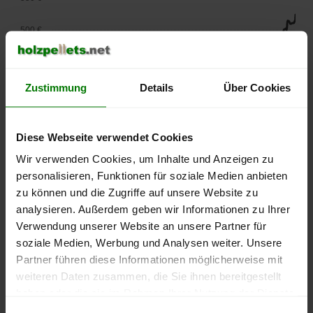
500 €
450 €
Zustimmung
Details
Über Cookies
400 €
350 €
Diese Webseite verwendet Cookies
Wir verwenden Cookies, um Inhalte und Anzeigen zu
300 €
personalisieren, Funktionen für soziale Medien anbieten
250 €
zu können und die Zugriffe auf unsere Website zu
September
Januar
Mai
analysieren. Außerdem geben wir Informationen zu Ihrer
2025
2026
2026
Verwendung unserer Website an unsere Partner für
lose Ware
Sackware
soziale Medien, Werbung und Analysen weiter. Unsere
Die aktuelle Preisentwicklung für Holzpellets in Deutschland
Partner führen diese Informationen möglicherweise mit
können Sie jederzeit auf unserer
Pelletspreise
-Seite
weiteren Daten zusammen, die Sie ihnen bereitgestellt
nachvollziehen.
haben oder die sie im Rahmen Ihrer Nutzung der Dienste
gesammelt haben.