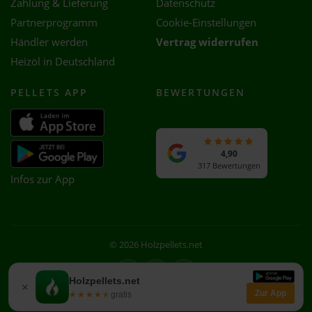
Zahlung & Lieferung
Datenschutz
Partnerprogramm
Cookie-Einstellungen
Händler werden
Vertrag widerrufen
Heizöl in Deutschland
PELLETS APP
BEWERTUNGEN
4,90
317 Bewertungen
Infos zur App
© 2026 Holzpellets.net
Facebook
Instagram
WhatsApp
Holzpellets.net
×
Zur App
★★★★★
★★★★★
gratis