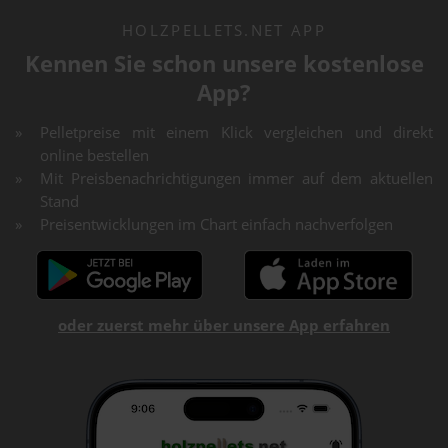
HOLZPELLETS.NET APP
Kennen Sie schon unsere kostenlose
App?
Pelletpreise mit einem Klick vergleichen und direkt
online bestellen
Mit Preisbenachrichtigungen immer auf dem aktuellen
Stand
Preisentwicklungen im Chart einfach nachverfolgen
oder zuerst mehr über unsere App erfahren