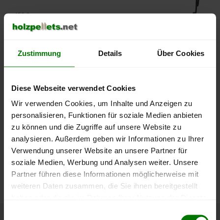
450 €
400 €
Zustimmung
Details
Über Cookies
350 €
300 €
Diese Webseite verwendet Cookies
Wir verwenden Cookies, um Inhalte und Anzeigen zu
250 €
September
Januar
Mai
personalisieren, Funktionen für soziale Medien anbieten
2025
2026
2026
zu können und die Zugriffe auf unsere Website zu
lose Ware
Sackware
analysieren. Außerdem geben wir Informationen zu Ihrer
Verwendung unserer Website an unsere Partner für
Die aktuelle Preisentwicklung für Holzpellets in Deutschland
soziale Medien, Werbung und Analysen weiter. Unsere
können Sie jederzeit auf unserer
Pelletspreise
-Seite
Partner führen diese Informationen möglicherweise mit
nachvollziehen.
weiteren Daten zusammen, die Sie ihnen bereitgestellt
haben oder die sie im Rahmen Ihrer Nutzung der Dienste
gesammelt haben.
Einwilligungsauswahl