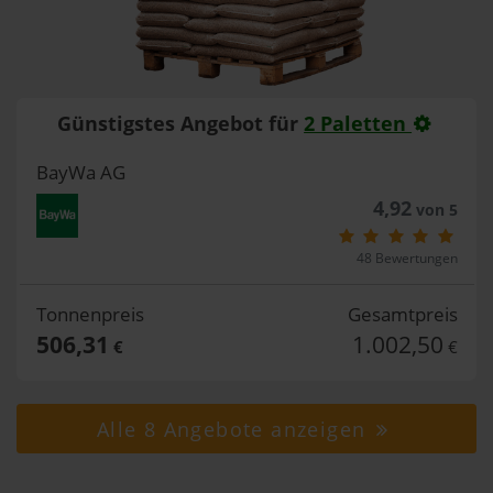
Günstigstes Angebot für
2 Paletten
BayWa AG
4,92
von 5
48 Bewertungen
Tonnenpreis
Gesamtpreis
506,31
1.002,50
€
€
Alle 8 Angebote anzeigen