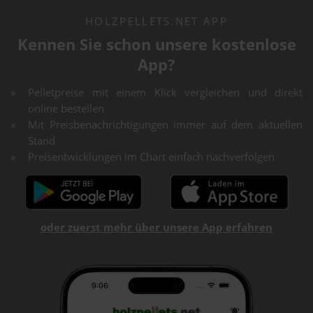
HOLZPELLETS.NET APP
Kennen Sie schon unsere kostenlose
App?
Pelletpreise mit einem Klick vergleichen und direkt
online bestellen
Mit Preisbenachrichtigungen immer auf dem aktuellen
Stand
Preisentwicklungen im Chart einfach nachverfolgen
oder zuerst mehr über unsere App erfahren