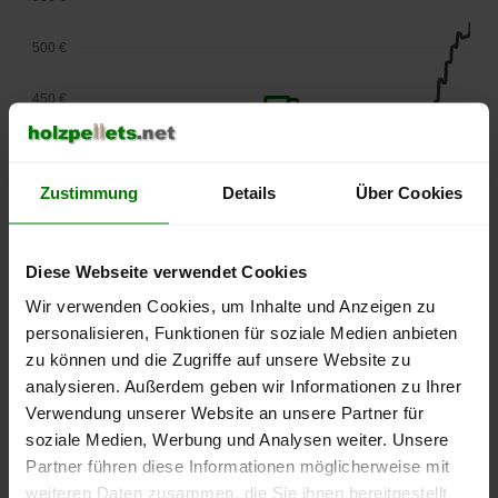
500 €
450 €
400 €
Zustimmung
Details
Über Cookies
350 €
300 €
Diese Webseite verwendet Cookies
250 €
Wir verwenden Cookies, um Inhalte und Anzeigen zu
September
Januar
Mai
personalisieren, Funktionen für soziale Medien anbieten
2025
2026
2026
zu können und die Zugriffe auf unsere Website zu
lose Ware
Sackware
analysieren. Außerdem geben wir Informationen zu Ihrer
Die aktuelle Preisentwicklung für Holzpellets in Deutschland
Verwendung unserer Website an unsere Partner für
können Sie jederzeit auf unserer
Pelletspreise
-Seite
soziale Medien, Werbung und Analysen weiter. Unsere
nachvollziehen.
Partner führen diese Informationen möglicherweise mit
weiteren Daten zusammen, die Sie ihnen bereitgestellt