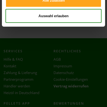
Alle zulassen
Seifhennersdorf
Strahwalde
Auswahl erlauben
Waltersdorf
Zittau
SERVICES
RECHTLICHES
Hilfe & FAQ
AGB
Kontakt
Impressum
Zahlung & Lieferung
Datenschutz
Partnerprogramm
Cookie-Einstellungen
Händler werden
Vertrag widerrufen
Heizöl in Deutschland
PELLETS APP
BEWERTUNGEN