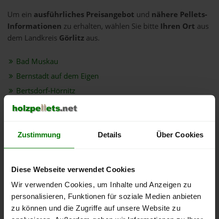
Um ein
ausführliches Preisangebot
und
nähere Pellets-
Informationen
zu erhalten, wählen Sie bitte
Ihren Ort
aus
dem Landkreis
Görlitz
aus.
Bad Muskau
Bernstadt auf dem Eigen
Bertsdorf-Hörnitz
Boxberg/Oberlausitz
Dürrhennersdorf
Ebersbach-Neugersdorf
Zustimmung
Details
Über Cookies
Eibau
Görlitz
Diese Webseite verwendet Cookies
Groß Düben
Wir verwenden Cookies, um Inhalte und Anzeigen zu
Hainewalde
personalisieren, Funktionen für soziale Medien anbieten
Horka
zu können und die Zugriffe auf unsere Website zu