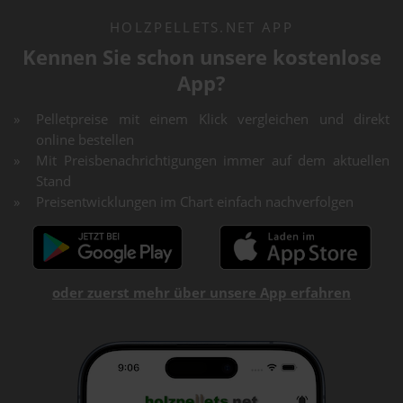
HOLZPELLETS.NET APP
Kennen Sie schon unsere kostenlose
App?
Pelletpreise mit einem Klick vergleichen und direkt
online bestellen
Mit Preisbenachrichtigungen immer auf dem aktuellen
Stand
Preisentwicklungen im Chart einfach nachverfolgen
oder zuerst mehr über unsere App erfahren