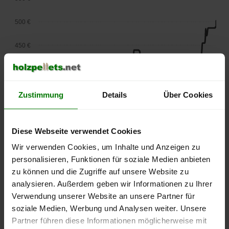
500 €
450 €
400 €
350 €
Zustimmung
Details
Über Cookies
300 €
Diese Webseite verwendet Cookies
250 €
Wir verwenden Cookies, um Inhalte und Anzeigen zu
September
Januar
Mai
2025
2026
2026
personalisieren, Funktionen für soziale Medien anbieten
zu können und die Zugriffe auf unsere Website zu
lose Ware
Sackware
analysieren. Außerdem geben wir Informationen zu Ihrer
Die aktuelle Preisentwicklung für Holzpellets in Deutschland
Verwendung unserer Website an unsere Partner für
können Sie jederzeit auf unserer
Pelletspreise
-Seite
soziale Medien, Werbung und Analysen weiter. Unsere
nachvollziehen.
Partner führen diese Informationen möglicherweise mit