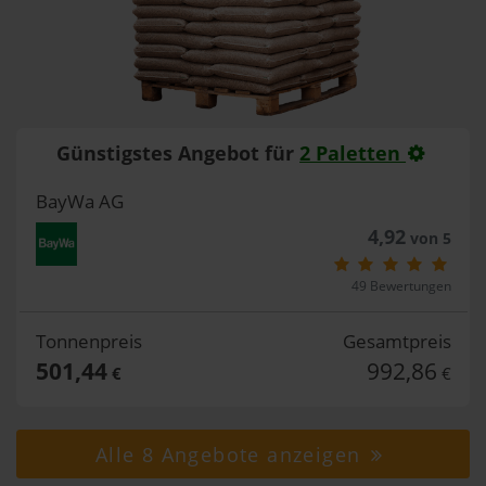
Günstigstes Angebot für
2 Paletten
BayWa AG
4,92
von 5
49 Bewertungen
Tonnenpreis
Gesamtpreis
501,44
992,86
€
€
Alle 8 Angebote anzeigen