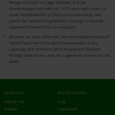
Menge sich noch im Lager befindet. Erst bei
Abweichungen von mehr als 10 Prozent nach unten, ist
unser Partnerhändler in Oberschöna berechtigt, den
jeweils der tatsächlich gelieferten Tonnage zu Grunde
liegenden höheren Preis zu verlangen.
Wussten Sie, dass Pellet kein "Mindesthaltbarkeitsdatum"
haben? Nach den bisherigen Erkenntnissen, ist die
Lagerung über mehrerer Jahre hinweg kein Problem.
Wichtig dabei ist nur, dass der Lagerraum trocken ist und
bleibt.
SERVICES
RECHTLICHES
Hilfe & FAQ
AGB
Kontakt
Impressum