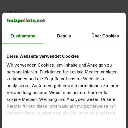
500 €
450 €
Zustimmung
Details
Über Cookies
400 €
350 €
Diese Webseite verwendet Cookies
Wir verwenden Cookies, um Inhalte und Anzeigen zu
300 €
personalisieren, Funktionen für soziale Medien anbieten
250 €
zu können und die Zugriffe auf unsere Website zu
September
Januar
Mai
analysieren. Außerdem geben wir Informationen zu Ihrer
2025
2026
2026
Verwendung unserer Website an unsere Partner für
lose Ware
Sackware
soziale Medien, Werbung und Analysen weiter. Unsere
Die aktuelle Preisentwicklung für Holzpellets in Deutschland
Partner führen diese Informationen möglicherweise mit
können Sie jederzeit auf unserer
Pelletspreise
-Seite
weiteren Daten zusammen, die Sie ihnen bereitgestellt
nachvollziehen.
haben oder die sie im Rahmen Ihrer Nutzung der Dienste
gesammelt haben.