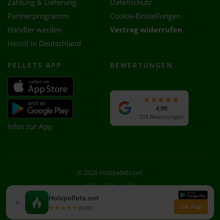
Zahlung & Lieferung
Datenschutz
Partnerprogramm
Cookie-Einstellungen
Händler werden
Vertrag widerrufen
Heizöl in Deutschland
PELLETS APP
BEWERTUNGEN
4,90
316 Bewertungen
Infos zur App
© 2026 Holzpellets.net
Facebook
Instagram
WhatsApp
Holzpellets.net
×
Zur App
★★★★★
★★★★★
gratis