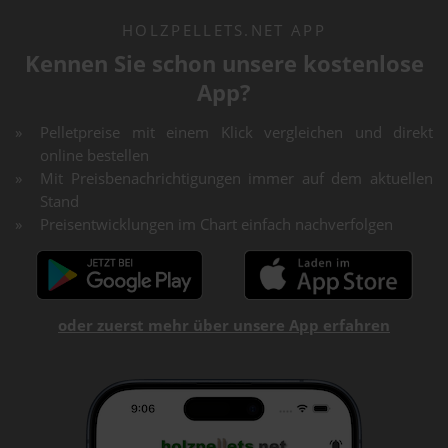
HOLZPELLETS.NET APP
Kennen Sie schon unsere kostenlose
App?
Pelletpreise mit einem Klick vergleichen und direkt
online bestellen
Mit Preisbenachrichtigungen immer auf dem aktuellen
Stand
Preisentwicklungen im Chart einfach nachverfolgen
oder zuerst mehr über unsere App erfahren