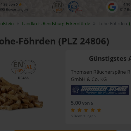
4,93 von 5
4,90
090 Bewertungen
317 B
olstein
Landkreis
Rendsburg-Eckernförde
Lohe-Föhrden
(
Lohe-Föhrden (PLZ 24806)
Günstigstes 
Thomsen Räucherspäne R
DE466
GmbH & Co. KG
5,00
von 5
6 Bewertungen