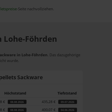
letspreise
-Seite nachvollziehen.
in Lohe-Föhrden
 Sackware in Lohe-Föhrden
. Das dazugehörige
icht wurde.
pellets Sackware
Höchststand
Tiefststand
88 €
435,28 €
08.08.2026
09.07.2026
88 €
400,07 €
08.08.2026
04.06.2026