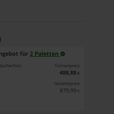
)
ngebot für
2 Paletten
äucherholz
Tonnenpreis
488,88
€
Gesamtpreis
879,99
€