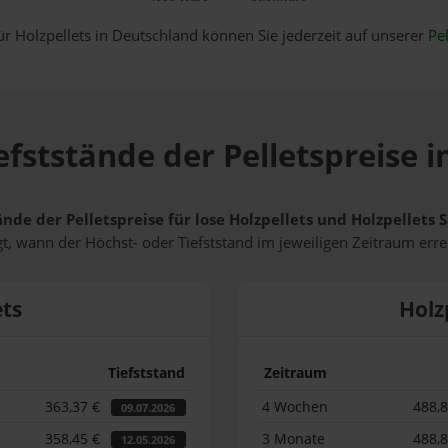
ür Holzpellets in Deutschland können Sie jederzeit auf unserer
Pel
efststände der Pelletspreise 
ände der Pelletspreise für lose Holzpellets und Holzpellets
t, wann der Höchst- oder Tiefststand im jeweiligen Zeitraum erre
ets
Holz
Tiefststand
Zeitraum
363,37 €
4 Wochen
488,
09.07.2026
358,45 €
3 Monate
488,
12.05.2026