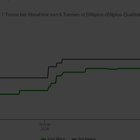
ür 1 Tonne bei Abnahme
von 6 Tonnen
in DINplus-/ENplus-Qualität 
Januar
2026
lose Ware
Sackware