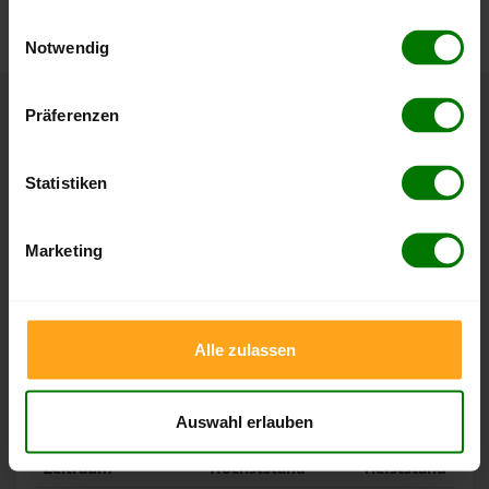
nachvollziehen.
gesammelt haben.
Einwilligungsauswahl
Notwendig
Hier finden Sie unser
Impressum
und unsere
Datenschutzerklärung
.
Präferenzen
Höchst- und Tiefststände der
Pelletspreise in Ulsnis
Statistiken
Die Tabellen zeigen die
Höchst- und Tiefststände der
Pelletspreise für lose Holzpellets und Holzpellets
Marketing
Sackware in Ulsnis
. Das dazugehörige Datum zeigt, wann
der Höchst- oder Tiefststand im jeweiligen Zeitraum erreicht
wurde.
Alle zulassen
Lose Holzpellets
Auswahl erlauben
Zeitraum
Höchststand
Tiefststand