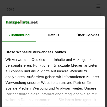
500 €
450 €
Zustimmung
Details
Über Cookies
400 €
350 €
Diese Webseite verwendet Cookies
Wir verwenden Cookies, um Inhalte und Anzeigen zu
300 €
personalisieren, Funktionen für soziale Medien anbieten
zu können und die Zugriffe auf unsere Website zu
250 €
analysieren. Außerdem geben wir Informationen zu Ihrer
September
Januar
Mai
Verwendung unserer Website an unsere Partner für
2025
2026
2026
soziale Medien, Werbung und Analysen weiter. Unsere
lose Ware
Sackware
Partner führen diese Informationen möglicherweise mit
Die aktuelle Preisentwicklung für Holzpellets in Deutschland
weiteren Daten zusammen, die Sie ihnen bereitgestellt
können Sie jederzeit auf unserer
Pelletspreise
-Seite
haben oder die sie im Rahmen Ihrer Nutzung der Dienste