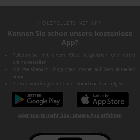
HOLZPELLETS.NET APP
Kennen Sie schon unsere kostenlose
App?
Pelletpreise mit einem Klick vergleichen und direkt
online bestellen
Mit Preisbenachrichtigungen immer auf dem aktuellen
Stand
Preisentwicklungen im Chart einfach nachverfolgen
oder zuerst mehr über unsere App erfahren