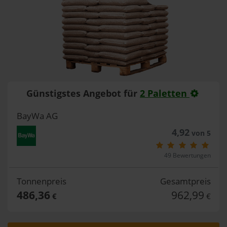
Günstigstes Angebot für
2 Paletten
BayWa AG
4,92
von 5
49 Bewertungen
Tonnenpreis
Gesamtpreis
486,36
962,99
€
€