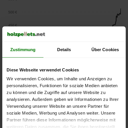
500 €
450 €
400 €
Zustimmung
Details
Über Cookies
350 €
300 €
Diese Webseite verwendet Cookies
250 €
Wir verwenden Cookies, um Inhalte und Anzeigen zu
September
Januar
Mai
personalisieren, Funktionen für soziale Medien anbieten
2025
2026
2026
zu können und die Zugriffe auf unsere Website zu
lose Ware
Sackware
analysieren. Außerdem geben wir Informationen zu Ihrer
Die aktuelle Preisentwicklung für Holzpellets in Deutschland
Verwendung unserer Website an unsere Partner für
können Sie jederzeit auf unserer
Pelletspreise
-Seite
soziale Medien, Werbung und Analysen weiter. Unsere
nachvollziehen.
Partner führen diese Informationen möglicherweise mit
weiteren Daten zusammen, die Sie ihnen bereitgestellt