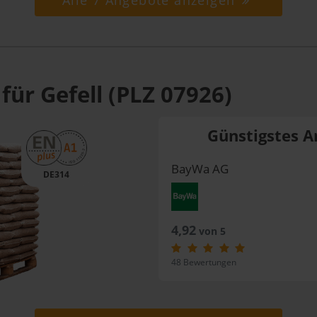
Alle 7 Angebote anzeigen
für Gefell (PLZ 07926)
Günstigstes A
BayWa AG
DE314
4,92
von 5
48 Bewertungen