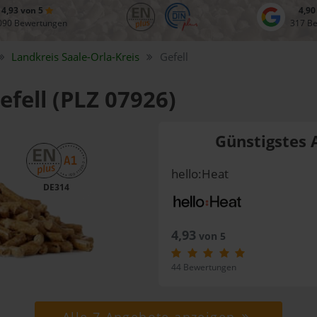
4,93 von 5
4,90
090 Bewertungen
317 B
Landkreis
Saale-Orla-Kreis
Gefell
efell (PLZ 07926)
Günstigstes 
hello:Heat
DE314
4,93
von 5
44 Bewertungen