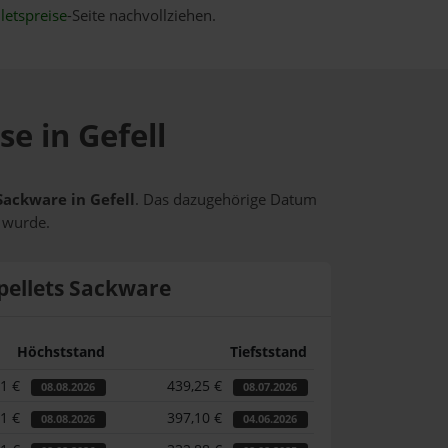
letspreise
-Seite nachvollziehen.
se in Gefell
Sackware in Gefell
. Das dazugehörige Datum
t wurde.
pellets Sackware
Höchststand
Tiefststand
31 €
439,25 €
08.08.2026
08.07.2026
31 €
397,10 €
08.08.2026
04.06.2026