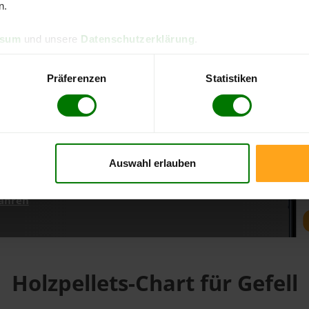
n.
ssum
und unsere
Datenschutzerklärung
.
d direkt online bestellen
m aktuellen Stand
Präferenzen
Statistiken
erfolgen
Auswahl erlauben
fahren
Holzpellets-Chart für Gefell