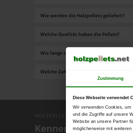
Wie werden die Holzpellets geliefert?
Welche Qualität haben die Pellets?
Wie lange ist die Lieferzeit der Pellets?
Welche Zahlungsarten gibt es?
Zustimmung
Diese Webseite verwendet 
Wir verwenden Cookies, um I
und die Zugriffe auf unsere 
HOLZPELLETS.NET APP
Website an unsere Partner fü
Kennen Sie schon uns
möglicherweise mit weiteren