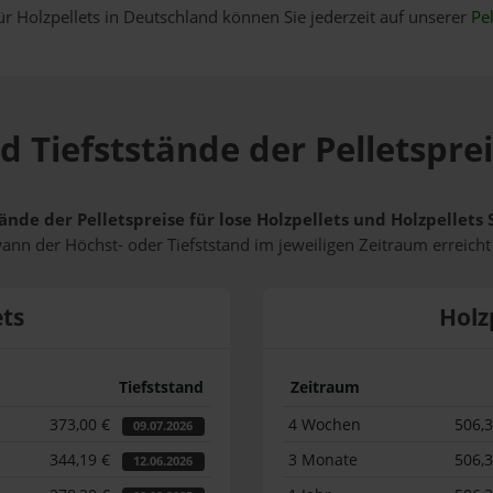
ür Holzpellets in Deutschland können Sie jederzeit auf unserer
Pel
 Tiefststände der Pelletsprei
ände der Pelletspreise für lose Holzpellets und Holzpellets 
wann der Höchst- oder Tiefststand im jeweiligen Zeitraum erreich
ets
Holz
Tiefststand
Zeitraum
373,00 €
4 Wochen
506,
09.07.2026
344,19 €
3 Monate
506,
12.06.2026