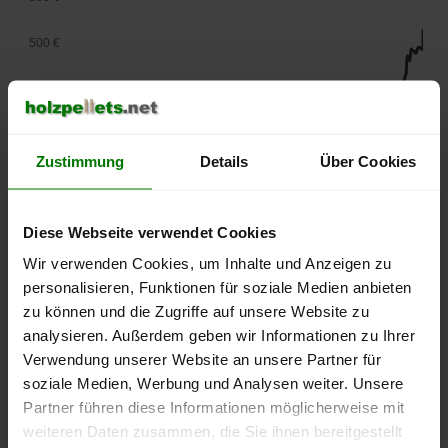
500 €
450 €
400 €
Zustimmung
Details
Über Cookies
350 €
300 €
Diese Webseite verwendet Cookies
Wir verwenden Cookies, um Inhalte und Anzeigen zu
250 €
personalisieren, Funktionen für soziale Medien anbieten
September
Januar
Mai
2025
2026
2026
zu können und die Zugriffe auf unsere Website zu
analysieren. Außerdem geben wir Informationen zu Ihrer
lose Ware
Sackware
Verwendung unserer Website an unsere Partner für
Die aktuelle Preisentwicklung für Holzpellets in Deutschland
soziale Medien, Werbung und Analysen weiter. Unsere
können Sie jederzeit auf unserer
Pelletspreise
-Seite
Partner führen diese Informationen möglicherweise mit
nachvollziehen.
weiteren Daten zusammen, die Sie ihnen bereitgestellt