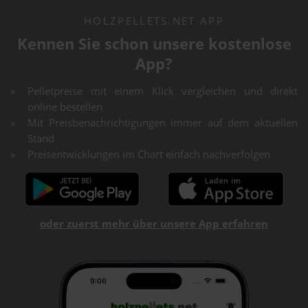
HOLZPELLETS.NET APP
Kennen Sie schon unsere kostenlose
App?
Pelletpreise mit einem Klick vergleichen und direkt
online bestellen
Mit Preisbenachrichtigungen immer auf dem aktuellen
Stand
Preisentwicklungen im Chart einfach nachverfolgen
oder zuerst mehr über unsere App erfahren