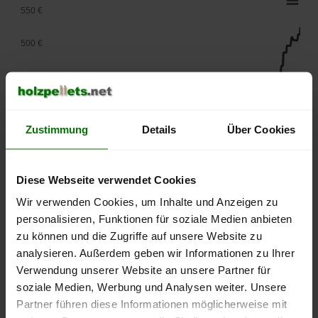
550 €
500 €
450 €
400 €
Zustimmung
Details
Über Cookies
350 €
300 €
Diese Webseite verwendet Cookies
Wir verwenden Cookies, um Inhalte und Anzeigen zu
250 €
September
Januar
Mai
personalisieren, Funktionen für soziale Medien anbieten
2025
2026
2026
zu können und die Zugriffe auf unsere Website zu
lose Ware
Sackware
analysieren. Außerdem geben wir Informationen zu Ihrer
Verwendung unserer Website an unsere Partner für
Die aktuelle Preisentwicklung für Holzpellets in Deutschland
soziale Medien, Werbung und Analysen weiter. Unsere
können Sie jederzeit auf unserer
Pelletspreise
-Seite
Partner führen diese Informationen möglicherweise mit
nachvollziehen.