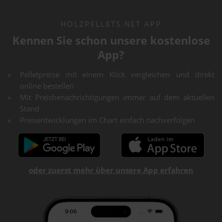
HOLZPELLETS.NET APP
Kennen Sie schon unsere kostenlose
App?
Pelletpreise mit einem Klick vergleichen und direkt
online bestellen
Mit Preisbenachrichtigungen immer auf dem aktuellen
Stand
Preisentwicklungen im Chart einfach nachverfolgen
oder zuerst mehr über unsere App erfahren