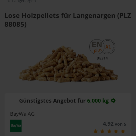
Langenargen
Lose Holzpellets für Langenargen (PLZ
88085)
DE314
Günstigstes Angebot für
6.000 kg
BayWa AG
4,92
von 5