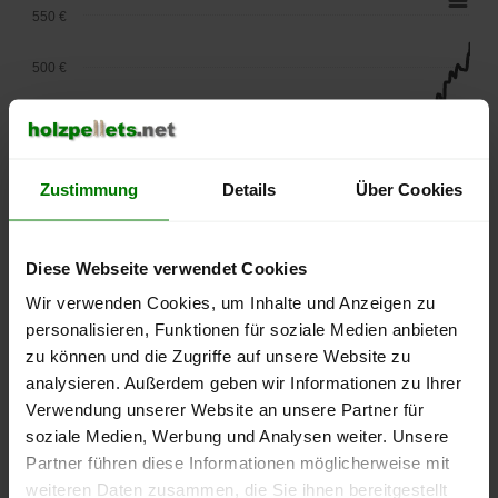
550 €
500 €
450 €
400 €
Zustimmung
Details
Über Cookies
350 €
Diese Webseite verwendet Cookies
300 €
Wir verwenden Cookies, um Inhalte und Anzeigen zu
250 €
personalisieren, Funktionen für soziale Medien anbieten
September
Januar
Mai
zu können und die Zugriffe auf unsere Website zu
2025
2026
2026
analysieren. Außerdem geben wir Informationen zu Ihrer
lose Ware
Sackware
Verwendung unserer Website an unsere Partner für
Die aktuelle Preisentwicklung für Holzpellets in Deutschland
soziale Medien, Werbung und Analysen weiter. Unsere
können Sie jederzeit auf unserer
Pelletspreise
-Seite
Partner führen diese Informationen möglicherweise mit
nachvollziehen.
weiteren Daten zusammen, die Sie ihnen bereitgestellt