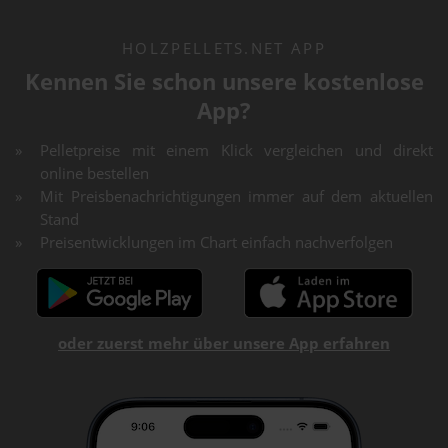
HOLZPELLETS.NET APP
Kennen Sie schon unsere kostenlose
App?
Pelletpreise mit einem Klick vergleichen und direkt
online bestellen
Mit Preisbenachrichtigungen immer auf dem aktuellen
Stand
Preisentwicklungen im Chart einfach nachverfolgen
oder zuerst mehr über unsere App erfahren