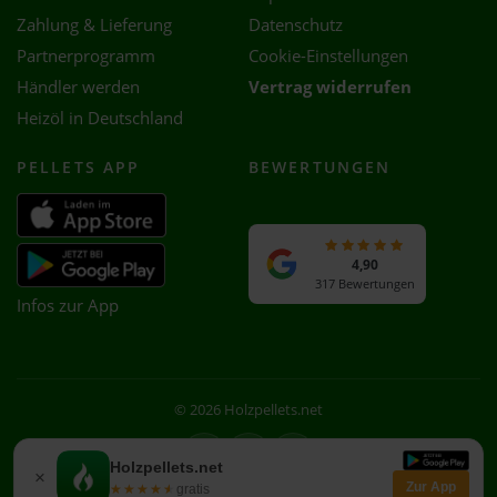
Zahlung & Lieferung
Datenschutz
Partnerprogramm
Cookie-Einstellungen
Händler werden
Vertrag widerrufen
Heizöl in Deutschland
PELLETS APP
BEWERTUNGEN
4,90
317 Bewertungen
Infos zur App
© 2026 Holzpellets.net
Facebook
Instagram
WhatsApp
Holzpellets.net
×
Zur App
★★★★★
★★★★★
gratis