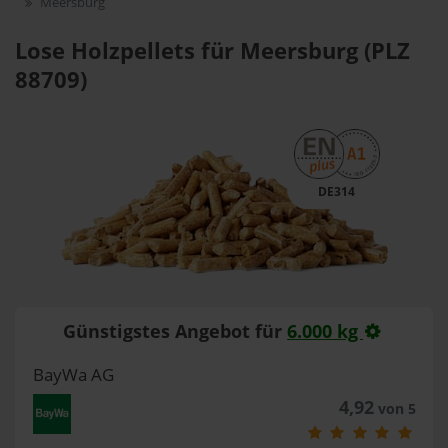
Meersburg
Lose Holzpellets für Meersburg (PLZ
88709)
DE314
Günstigstes Angebot für
6.000 kg
BayWa AG
4,92
von 5