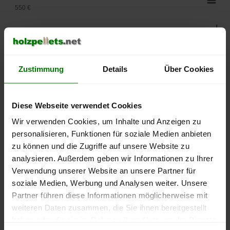
550 €
500 €
450 €
Zustimmung
Details
Über Cookies
400 €
350 €
Diese Webseite verwendet Cookies
Wir verwenden Cookies, um Inhalte und Anzeigen zu
300 €
personalisieren, Funktionen für soziale Medien anbieten
zu können und die Zugriffe auf unsere Website zu
250 €
September
Januar
Mai
analysieren. Außerdem geben wir Informationen zu Ihrer
2025
2026
2026
Verwendung unserer Website an unsere Partner für
lose Ware
Sackware
soziale Medien, Werbung und Analysen weiter. Unsere
Partner führen diese Informationen möglicherweise mit
Die aktuelle Preisentwicklung für Holzpellets in Deutschland
weiteren Daten zusammen, die Sie ihnen bereitgestellt
können Sie jederzeit auf unserer
Pelletspreise
-Seite
haben oder die sie im Rahmen Ihrer Nutzung der Dienste
nachvollziehen.