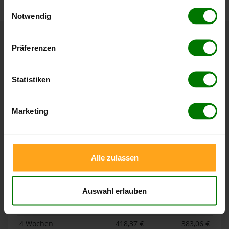
gesammelt haben.
Einwilligungsauswahl
Notwendig
Hier finden Sie unser
Impressum
und unsere
Datenschutzerklärung
.
Höchst- und Tiefststände der
Präferenzen
Pelletspreise in Meersburg
Statistiken
Die Tabellen zeigen die
Höchst- und Tiefststände der
Pelletspreise für lose Holzpellets und Holzpellets
Marketing
Sackware in Meersburg
. Das dazugehörige Datum zeigt,
wann der Höchst- oder Tiefststand im jeweiligen Zeitraum
erreicht wurde.
Alle zulassen
Lose Holzpellets
Auswahl erlauben
Zeitraum
Höchststand
Tiefststand
4 Wochen
418,37 €
383,06 €