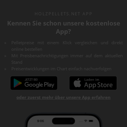
HOLZPELLETS.NET APP
Kennen Sie schon unsere kostenlose
App?
Pelletpreise mit einem Klick vergleichen und direkt
online bestellen
Mit Preisbenachrichtigungen immer auf dem aktuellen
Stand
Preisentwicklungen im Chart einfach nachverfolgen
oder zuerst mehr über unsere App erfahren