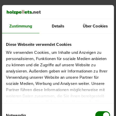
500 €
450 €
Zustimmung
Details
Über Cookies
400 €
Diese Webseite verwendet Cookies
350 €
Wir verwenden Cookies, um Inhalte und Anzeigen zu
300 €
personalisieren, Funktionen für soziale Medien anbieten
zu können und die Zugriffe auf unsere Website zu
250 €
analysieren. Außerdem geben wir Informationen zu Ihrer
September
Januar
Mai
Verwendung unserer Website an unsere Partner für
2025
2026
2026
soziale Medien, Werbung und Analysen weiter. Unsere
lose Ware
Sackware
Partner führen diese Informationen möglicherweise mit
Die aktuelle Preisentwicklung für Holzpellets in Deutschland
weiteren Daten zusammen, die Sie ihnen bereitgestellt
können Sie jederzeit auf unserer
Pelletspreise
-Seite
haben oder die sie im Rahmen Ihrer Nutzung der Dienste
nachvollziehen.
gesammelt haben.
Einwilligungsauswahl
Notwendig