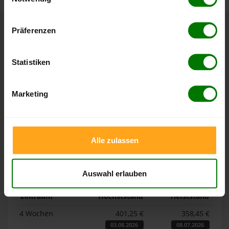
Hier finden Sie unser
Impressum
und unsere
Datenschutzerklärung
.
Präferenzen
Höchst- und Tiefststände der
Pelletspreise in Feldatal
Statistiken
Die Tabellen zeigen die
Höchst- und Tiefststände der
Marketing
Pelletspreise für lose Holzpellets und Holzpellets
Sackware in Feldatal
. Das dazugehörige Datum zeigt,
wann der Höchst- oder Tiefststand im jeweiligen Zeitraum
erreicht wurde.
Alle zulassen
Lose Holzpellets
Auswahl erlauben
Zeitraum
Höchststand
Tiefststand
4 Wochen
401,25 €
358,45 €
03.08.2026
08.07.2026