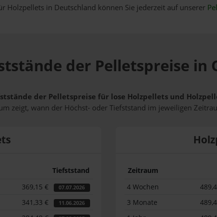
ür Holzpellets in Deutschland können Sie jederzeit auf unserer
Pel
ststände der Pelletspreise i
ststände der Pelletspreise für lose Holzpellets und Holzpe
m zeigt, wann der Höchst- oder Tiefststand im jeweiligen Zeitra
ets
Holz
Tiefststand
Zeitraum
369,15 €
4 Wochen
489,
07.07.2026
341,33 €
3 Monate
489,
11.06.2026