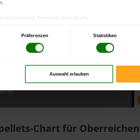
n.
ssum
und unsere
Datenschutzerklärung
.
d direkt online bestellen
m aktuellen Stand
Präferenzen
Statistiken
erfolgen
Auswahl erlauben
fahren
pellets-Chart für Oberreiche