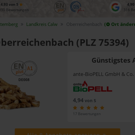
4,93 von 5
4,90
090 Bewertungen
316 B
ttemberg
Landkreis
Calw
Oberreichenbach
(
Ort änder
 Oberreichenbach (PLZ 75394)
Günstigstes 
ante-BioPELL GmbH & Co.
DE008
4,94
von 5
17 Bewertungen