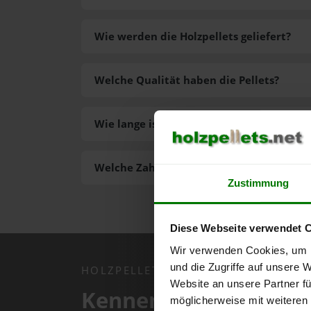
Wie werden die Holzpellets geliefert?
Welche Qualität haben die Pellets?
Wie lange ist die Lieferzeit der Pellets?
Welche Zahlungsarten gibt es?
Zustimmung
Diese Webseite verwendet 
Wir verwenden Cookies, um I
und die Zugriffe auf unsere 
HOLZPELLETS.NET APP
Website an unsere Partner fü
Kennen Sie schon uns
möglicherweise mit weiteren