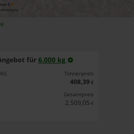
 von 5
ewertungen
n)
Angebot für
6.000 kg
 KG
Tonnenpreis
408,39
€
Gesamtpreis
2.509,05
€