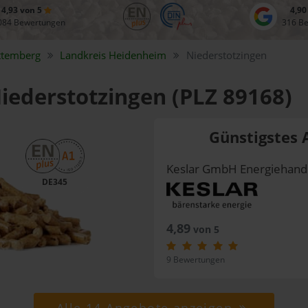
4,93 von 5
4,90
084 Bewertungen
316 B
ttemberg
Landkreis
Heidenheim
Niederstotzingen
Niederstotzingen (PLZ 89168)
Günstigstes 
Keslar GmbH Energiehand
DE345
4,89
von 5
9 Bewertungen