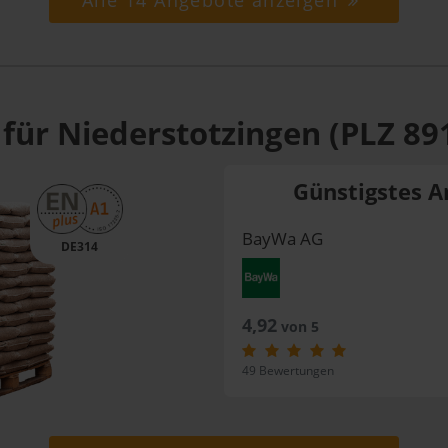
Alle 14 Angebote anzeigen
für Niederstotzingen (PLZ 89
Günstigstes A
BayWa AG
DE314
4,92
von 5
49 Bewertungen