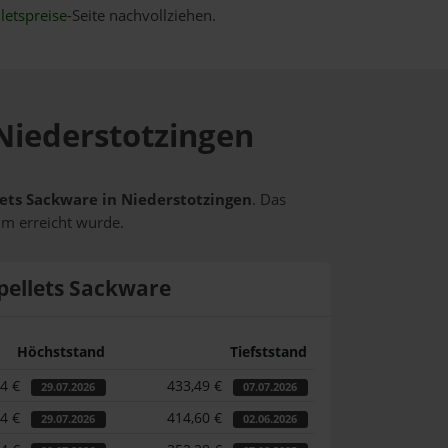
letspreise
-Seite nachvollziehen.
 Niederstotzingen
llets Sackware in Niederstotzingen
. Das
um erreicht wurde.
pellets Sackware
Höchststand
Tiefststand
04 €
433,49 €
29.07.2026
07.07.2026
04 €
414,60 €
29.07.2026
02.06.2026