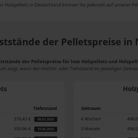
ür Holzpellets in Deutschland können Sie jederzeit auf unserer
Pel
ststände der Pelletspreise in
ststände der Pelletspreise für lose Holzpellets und Holzpe
m zeigt, wann der Höchst- oder Tiefststand im jeweiligen Zeitra
ets
Holz
Tiefststand
Zeitraum
370,43 €
4 Wochen
496,
08.07.2026
350,96 €
3 Monate
496,
19.06.2026