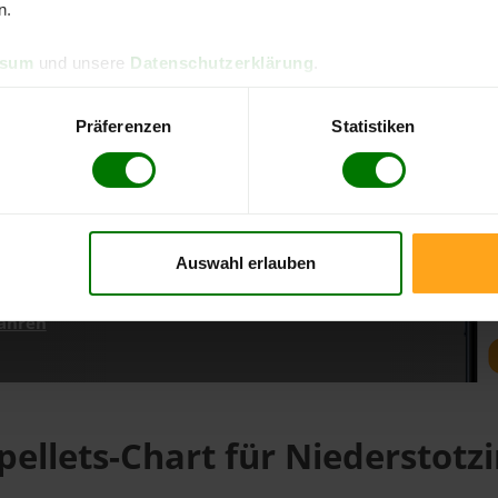
n.
ssum
und unsere
Datenschutzerklärung
.
d direkt online bestellen
m aktuellen Stand
Präferenzen
Statistiken
erfolgen
Auswahl erlauben
fahren
pellets-Chart für Niederstotz