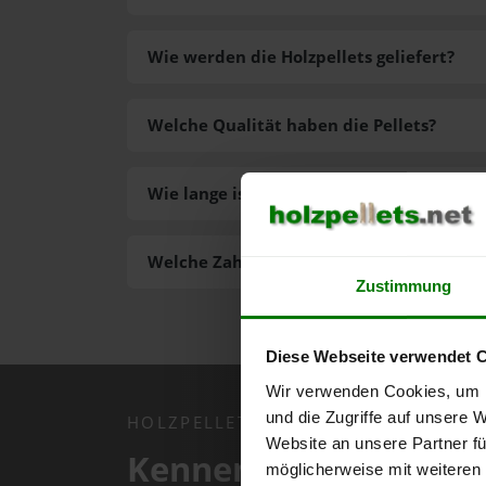
Wie werden die Holzpellets geliefert?
Welche Qualität haben die Pellets?
Wie lange ist die Lieferzeit der Pellets?
Welche Zahlungsarten gibt es?
Zustimmung
Diese Webseite verwendet 
Wir verwenden Cookies, um I
und die Zugriffe auf unsere 
HOLZPELLETS.NET APP
Website an unsere Partner fü
Kennen Sie schon uns
möglicherweise mit weiteren