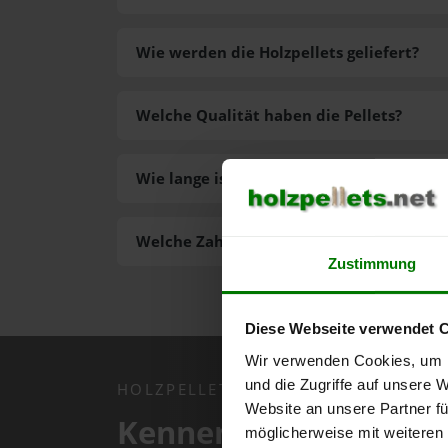
Wie werden die Holzpellets geliefert?
Welche Qualität haben die Pellets?
Wie lange ist die Lieferzeit der Pellets?
Welche Zahlungsarten gibt es?
Zustimmung
Diese Webseite verwendet 
Wir verwenden Cookies, um I
und die Zugriffe auf unsere 
HOLZPELLETS.NET APP
Website an unsere Partner fü
Kennen Sie schon uns
möglicherweise mit weiteren