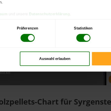
n.
ssum
und unsere
Datenschutzerklärung
.
d direkt online bestellen
m aktuellen Stand
Präferenzen
Statistiken
erfolgen
Auswahl erlauben
fahren
olzpellets-Chart für Syrgenste