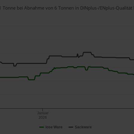
ür 1 Tonne bei Abnahme
von 6 Tonnen
in DINplus-/ENplus-Qualität be
Januar
2026
lose Ware
Sackware