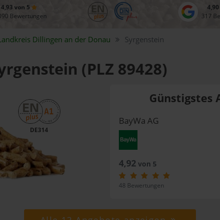
4,93 von 5
4,90
090 Bewertungen
317 B
Landkreis
Dillingen an der Donau
Syrgenstein
Syrgenstein (PLZ 89428)
Günstigstes 
BayWa AG
DE314
4,92
von 5
48 Bewertungen