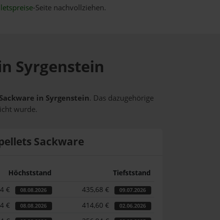
letspreise
-Seite nachvollziehen.
in Syrgenstein
s Sackware in Syrgenstein
. Das dazugehörige
icht wurde.
pellets Sackware
Höchststand
Tiefststand
14 €
435,68 €
08.08.2026
09.07.2026
14 €
414,60 €
08.08.2026
02.06.2026