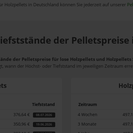
ür Holzpellets in Deutschland können Sie jederzeit auf unserer
Pel
iefststände der Pelletspreise 
tände der Pelletspreise für lose Holzpellets und Holzpellet
t, wann der Höchst- oder Tiefststand im jeweiligen Zeitraum erre
ets
Holz
Tiefststand
Zeitraum
376,64 €
4 Wochen
497,
08.07.2026
350,96 €
3 Monate
497,
19.06.2026