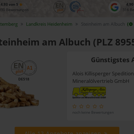
4,93 von 5
4,90
090 Bewertungen
316 B
ttemberg
Landkreis
Heidenheim
Steinheim am Albuch
(
Steinheim am Albuch (PLZ 895
Günstigstes 
Alois Killisperger Spedition
DE518
Mineralölvertrieb GmbH
noch keine Bewertungen
Alle 12 Angebote anzeigen