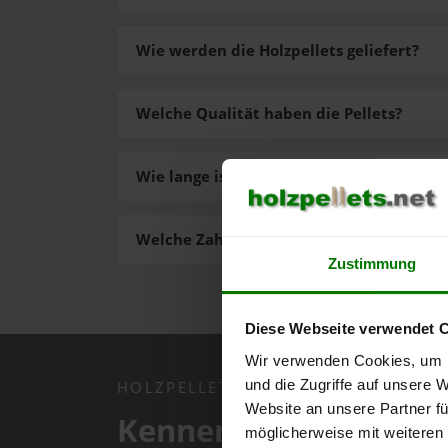
Wie werden die Holzpellets geliefert?
Welche Qualität haben die Pellets?
Wie lange ist die Lieferzeit der Pellets?
Welche Zahlungsarten gibt es?
Zustimmung
Diese Webseite verwendet 
Wir verwenden Cookies, um I
und die Zugriffe auf unsere 
HOLZPELLETS.NET APP
Website an unsere Partner fü
Kennen Sie schon uns
möglicherweise mit weiteren