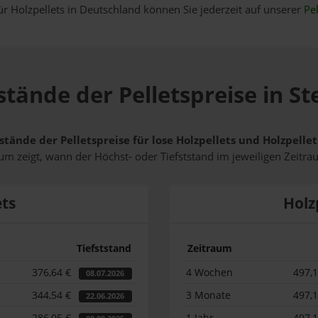
ür Holzpellets in Deutschland können Sie jederzeit auf unserer
Pel
stände der Pelletspreise in 
stände der Pelletspreise für lose Holzpellets und Holzpell
m zeigt, wann der Höchst- oder Tiefststand im jeweiligen Zeitra
ets
Holz
Tiefststand
Zeitraum
376,64 €
4 Wochen
497,
08.07.2026
344,54 €
3 Monate
497,
22.06.2026
286,05 €
1 Jahr
497,