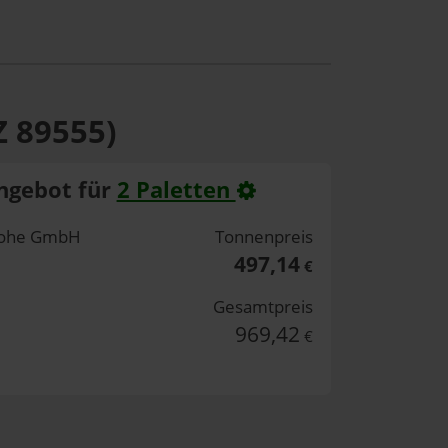
Z 89555)
ngebot für
2 Paletten
nlohe GmbH
Tonnenpreis
497,14
€
Gesamtpreis
969,42
€