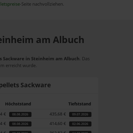
letspreise
-Seite nachvollziehen.
Steinheim am Albuch
ets Sackware in Steinheim am Albuch
. Das
um erreicht wurde.
pellets Sackware
Höchststand
Tiefststand
14 €
435,68 €
08.08.2026
09.07.2026
14 €
414,60 €
08.08.2026
02.06.2026
14 €
362,82 €