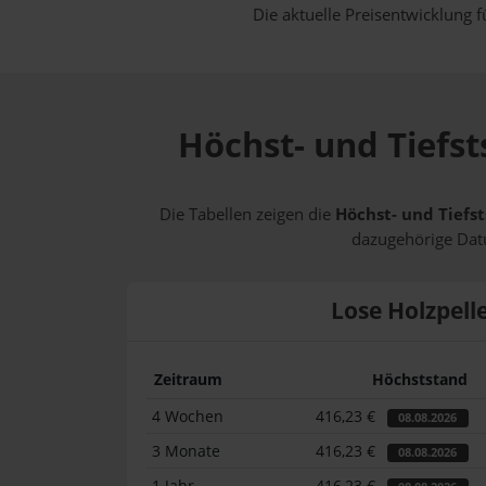
Die aktuelle Preisentwicklung f
Höchst- und Tiefst
Die Tabellen zeigen die
Höchst- und Tiefst
dazugehörige Datu
Lose Holzpell
Zeitraum
Höchststand
4 Wochen
416,23 €
08.08.2026
3 Monate
416,23 €
08.08.2026
1 Jahr
416,23 €