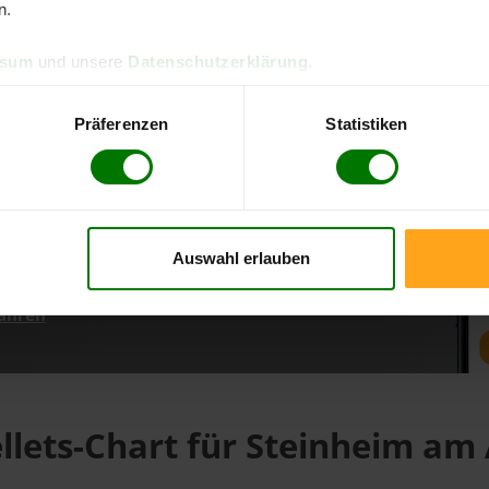
n.
ssum
und unsere
Datenschutzerklärung
.
d direkt online bestellen
m aktuellen Stand
Präferenzen
Statistiken
erfolgen
Auswahl erlauben
fahren
llets-Chart für Steinheim am