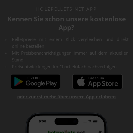
HOLZPELLETS.NET APP
Kennen Sie schon unsere kostenlose
App?
Pelletpreise mit einem Klick vergleichen und direkt
online bestellen
Mit Preisbenachrichtigungen immer auf dem aktuellen
Stand
Preisentwicklungen im Chart einfach nachverfolgen
oder zuerst mehr über unsere App erfahren