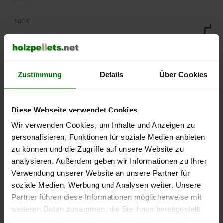
500 €
450 €
400 €
Zustimmung
Details
Über Cookies
350 €
Diese Webseite verwendet Cookies
300 €
Wir verwenden Cookies, um Inhalte und Anzeigen zu
250 €
personalisieren, Funktionen für soziale Medien anbieten
September
Januar
Mai
zu können und die Zugriffe auf unsere Website zu
2025
2026
2026
analysieren. Außerdem geben wir Informationen zu Ihrer
lose Ware
Sackware
Verwendung unserer Website an unsere Partner für
Die aktuelle Preisentwicklung für Holzpellets in Deutschland
soziale Medien, Werbung und Analysen weiter. Unsere
können Sie jederzeit auf unserer
Pelletspreise
-Seite
Partner führen diese Informationen möglicherweise mit
nachvollziehen.
weiteren Daten zusammen, die Sie ihnen bereitgestellt
haben oder die sie im Rahmen Ihrer Nutzung der Dienste