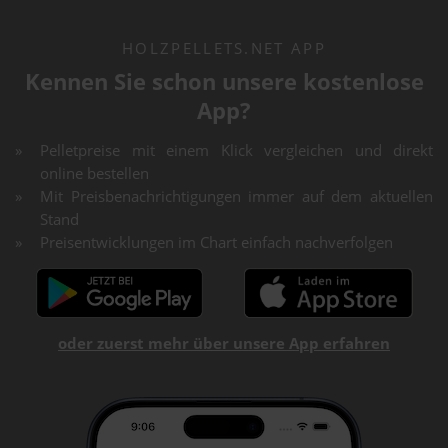
HOLZPELLETS.NET APP
Kennen Sie schon unsere kostenlose
App?
Pelletpreise mit einem Klick vergleichen und direkt
online bestellen
Mit Preisbenachrichtigungen immer auf dem aktuellen
Stand
Preisentwicklungen im Chart einfach nachverfolgen
oder zuerst mehr über unsere App erfahren