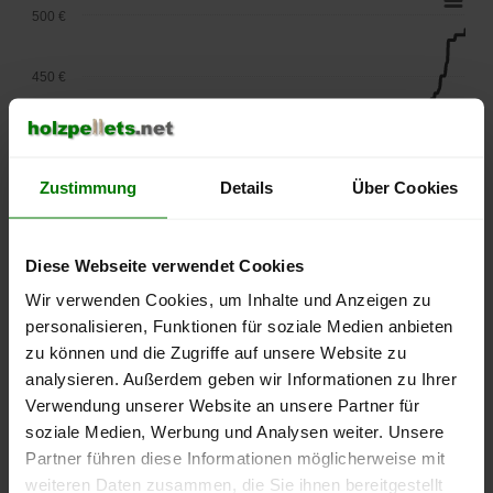
500 €
450 €
400 €
Zustimmung
Details
Über Cookies
350 €
300 €
Diese Webseite verwendet Cookies
Wir verwenden Cookies, um Inhalte und Anzeigen zu
250 €
personalisieren, Funktionen für soziale Medien anbieten
September
Januar
Mai
zu können und die Zugriffe auf unsere Website zu
2025
2026
2026
analysieren. Außerdem geben wir Informationen zu Ihrer
lose Ware
Sackware
Verwendung unserer Website an unsere Partner für
Die aktuelle Preisentwicklung für Holzpellets in Deutschland
soziale Medien, Werbung und Analysen weiter. Unsere
können Sie jederzeit auf unserer
Pelletspreise
-Seite
Partner führen diese Informationen möglicherweise mit
nachvollziehen.
weiteren Daten zusammen, die Sie ihnen bereitgestellt