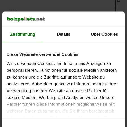
450 €
400 €
Zustimmung
Details
Über Cookies
350 €
Diese Webseite verwendet Cookies
300 €
Wir verwenden Cookies, um Inhalte und Anzeigen zu
personalisieren, Funktionen für soziale Medien anbieten
250 €
zu können und die Zugriffe auf unsere Website zu
September
Januar
Mai
analysieren. Außerdem geben wir Informationen zu Ihrer
2025
2026
2026
Verwendung unserer Website an unsere Partner für
lose Ware
Sackware
soziale Medien, Werbung und Analysen weiter. Unsere
Die aktuelle Preisentwicklung für Holzpellets in Deutschland
Partner führen diese Informationen möglicherweise mit
können Sie jederzeit auf unserer
Pelletspreise
-Seite
weiteren Daten zusammen, die Sie ihnen bereitgestellt
nachvollziehen.
haben oder die sie im Rahmen Ihrer Nutzung der Dienste
gesammelt haben.
Einwilligungsauswahl