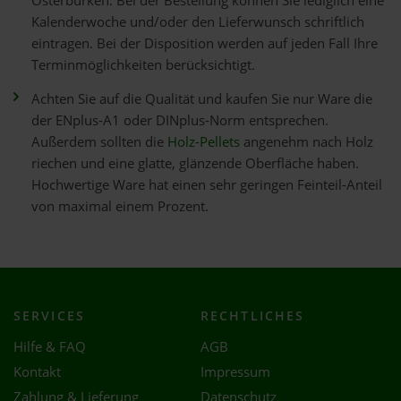
Osterburken. Bei der Bestellung können Sie lediglich eine
Kalenderwoche und/oder den Lieferwunsch schriftlich
eintragen. Bei der Disposition werden auf jeden Fall Ihre
Terminmöglichkeiten berücksichtigt.
Achten Sie auf die Qualität und kaufen Sie nur Ware die
der ENplus-A1 oder DINplus-Norm entsprechen.
Außerdem sollten die
Holz-Pellets
angenehm nach Holz
riechen und eine glatte, glänzende Oberfläche haben.
Hochwertige Ware hat einen sehr geringen Feinteil-Anteil
von maximal einem Prozent.
SERVICES
RECHTLICHES
Hilfe & FAQ
AGB
Kontakt
Impressum
Zahlung & Lieferung
Datenschutz